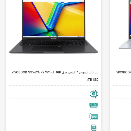
VIVOBOOK K3405VC 
لپ تاپ ایسوس 14 اینچی مدل VIVOBOOK M1405YA R7 7730U 16GB
1TB SSD