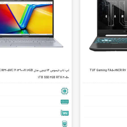
اینچی ایسوس TUF Gaming FA506NCR R7 7435HS
لپ تاپ ایسوس 14 اینچی مدل I9 13900H 16GB
1TB SSD 4GB RTX 3050