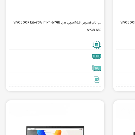
VIVOBOOK E1504GA 
لپ تاپ ایسوس 15.6 اینچی مدل VIVOBOOK E1504GA I3 N305 4GB
512GB SSD