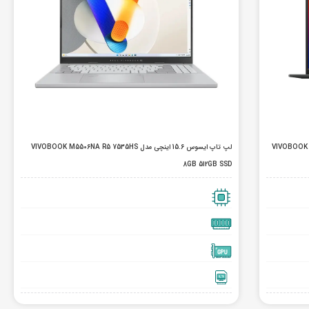
VIVOBOOK L1504FA R5
لپ تاپ ایسوس 15.6 اینچی مدل VIVOBOOK M5506NA R5 7535HS
8GB 512GB SSD