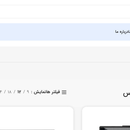
درباره ما
س
نمایش
9
12
18
4
فیلتر ها