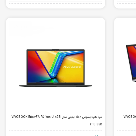
VIVOBOOK A1504V
لپ تاپ ایسوس 15.6 اینچی مدل VIVOBOOK E1504FA R5 7520U 8GB
1TB SSD