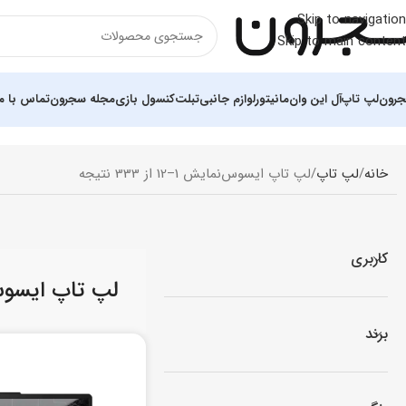
Skip to navigation
Skip to main content
رون
لپ تاپ
آل این وان
مانیتور
لوازم جانبی
تبلت
کنسول بازی
مجله سجرون
تماس با ما
خانه
لپ تاپ
لپ تاپ ایسوس
نمایش 1–12 از 333 نتیجه
کاربری
لپ تاپ ایسو
برند