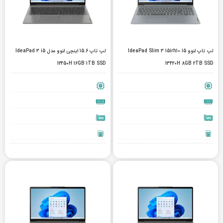
لپ تاپ لنوو IdeaPad Slim 3 15irh10 i5
لپ تاپ 15.6 اینچی لنوو مدل IdeaPad 3 i5
12450H 16GB 1TB SSD
13420H 8GB 2TB SSD