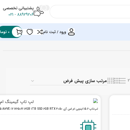
پشتیبانی تخصصی
88929206 - 021
ورود / ثبت نام
0
توما
2
لپ‌تاپ 15.6 اینچی ام اس آی Cyborg 15 A12VE i7 12650H 16GB 1TB SSD 6GB RTX 4050