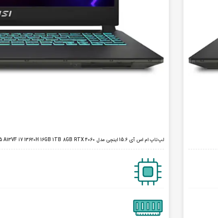
لپ‌تاپ ام اس آی 15.6 اینچی مدل Cyborg 15 A13VF i7 13620H 16GB 1TB 8GB RTX 4060