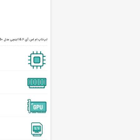
لپ‌تاپ ام اس آی 15.6 اینچی مدل Cyborg 15 A12UCX i5 12450H 16GB 1TB 4GB RTX 2050