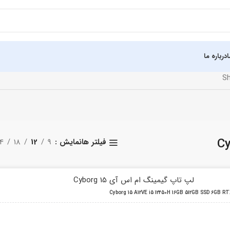
درباره ما
Sh
نمایش
9
12
18
4
فیلتر ها