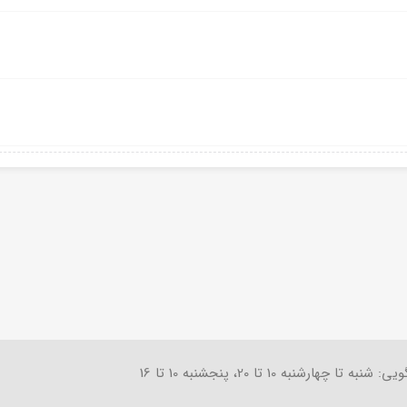
تا چهارشنبه 10 تا 20، پنجشنبه 10 تا 16