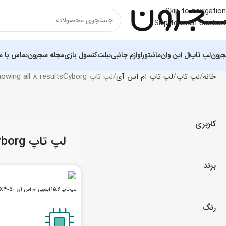
Skip to navigation
Skip to main content
رون
لپ تاپ
آل این وان
مانیتور
لوازم جانبی
تبلت
کنسول بازی
مجله سجرون
تماس با ما
خانه
لپ تاپ
لپ تاپ ام اس آی
لپ تاپ Cyborg
owing all 8 results
کاربری
لپ تاپ Cyborg
برند
لپ‌تاپ 15.6 اینچی ام اس آی Cyborg 15 A12VE i5 12450H 16GB 512GB SSD 6GB RTX 4050
رنگ