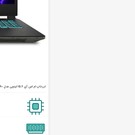
لپ‌تاپ ام اس آی 15.6 اینچی مدل Cyborg 15 A12VF i7 12650H 8GB 512GB 8GB RTX 4060