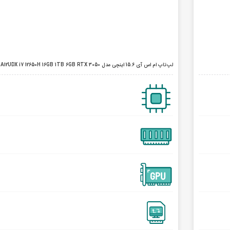
لپ‌تاپ ام اس آی 15.6 اینچی مدل Cyborg 15 A12UDX i7 12650H 16GB 1TB 6GB RTX 3050