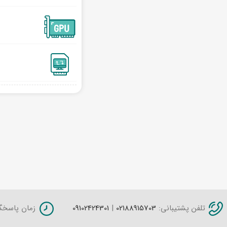
تلفن پشتیبانی:
02188915703
|
09102424301
زمان پاسخگویی: شنبه 