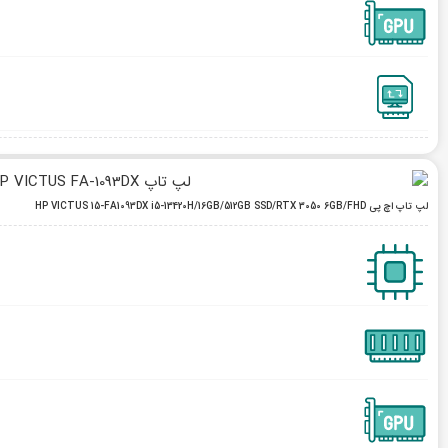
لپ تاپ اچ پی HP VICTUS 15-FA1093DX i5-13420H/16GB/512GB SSD/RTX 3050 6GB/FHD