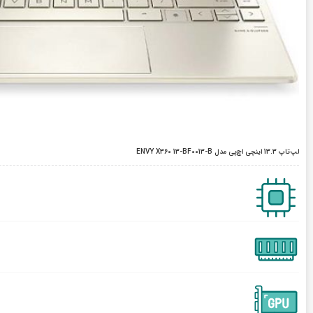
لپ‌تاپ 13.3 اینچی اچ‌پی مدل ENVY X360 13-BF0013-B