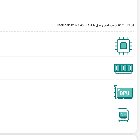
لپ‌تاپ 13.3 اینچی اچ‌پی مدل EliteBook X360 1030 G8-AA