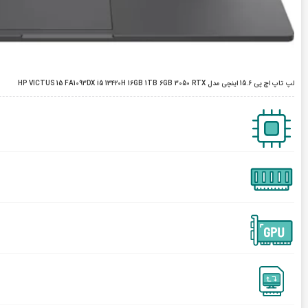
لپ تاپ اچ پی 15.6 اینچی مدل HP VICTUS 15 FA1093DX i5 13420H 16GB 1TB 6GB 3050 RTX