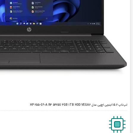
لپ‌تاپ 15.6 اینچی اچ‌پی مدل HP 255-G9-A R3 5425U 4GB 1TB HDD VEGA6