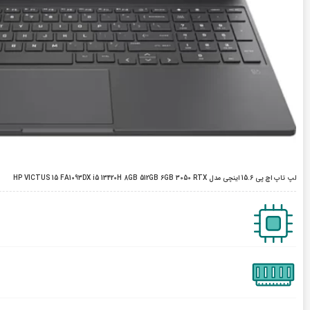
لپ تاپ اچ پی 15.6 اینچی مدل HP VICTUS 15 FA1093DX i5 13420H 8GB 512GB 6GB 3050 RTX