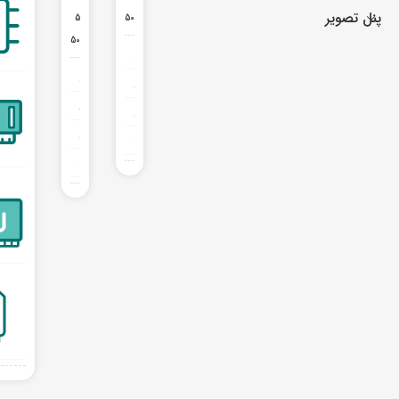
پنل تصویر
5
50
50