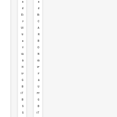
a
a
d
d
E1
X1
6
C
Ul
A
tr
R
a
B
7
O
15
N
5
i5
H
13
16
3
G
5
B
U
1T
32
B
G
S
B
S
1T