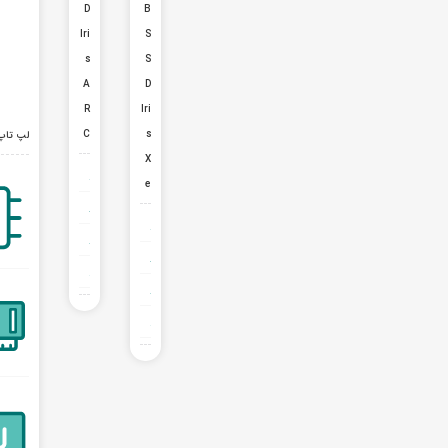
D
B
Iri
S
s
S
A
D
R
Iri
C
s
لپ تاپ 16 اینچی لنوو مدل Ultra 7 155H 16GB 512GB SSD Iris ARC
X
e