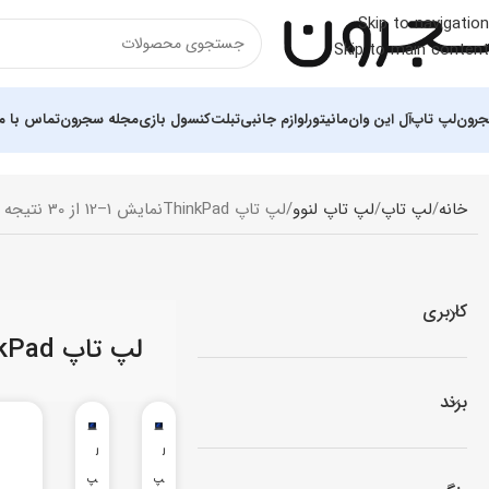
Skip to navigation
Skip to main content
رون
لپ تاپ
آل این وان
مانیتور
لوازم جانبی
تبلت
کنسول بازی
مجله سجرون
تماس با ما
خانه
لپ تاپ
لپ‌ تاپ لنوو
لپ تاپ ThinkPad
نمایش 1–12 از 30 نتیجه
کاربری
لپ تاپ ThinkPad
برند
ل
ل
پ
پ