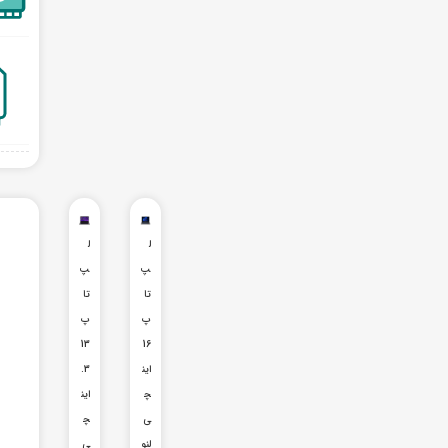
ل
ل
پ
پ‌
تا
تا
پ
پ
13
16
این
.3
چ
این
ی
چ
لنو
ی