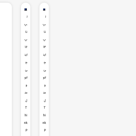
ل
ل
پ
پ
تا
تا
پ
پ
16
14
این
این
چ
چ
ی
ی
لنو
لنو
و
و
مد
مد
ل
ل
T
T
hi
hi
nk
nk
P
P