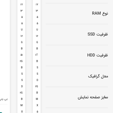
لپ تاپ IdeaPad Gaming
i7
i7
لپ تاپ Legion
13
13
نوع RAM
5
5
لپ تاپ LOQ
5
5
لپ تاپ ThinkBook
U
U
ظرفیت SSD
16
16
لپ تاپ ThinkPad
G
G
لپ تاپ Flex
B
B
لپ تاپ V15
ظرفیت HDD
51
1T
2G
B
لپ تاپ Yoga
B
S
S
S
مدل گرافیک
S
D
D
2G
2G
B
سایز صفحه نمایش
B
M
لپ تاپ 14 اینچی لنوو مدل  i7 1355U 32GB 1TB SSD 2GB MX550
M
X
X
5