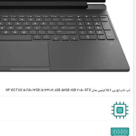
لپ تاپ اچ پی 15.6 اینچی مدل HP VICTUS 15 FA1093DX i5 13420H 8GB 512GB 6GB 3050 RTX