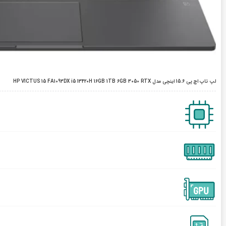
لپ تاپ اچ پی 15.6 اینچی مدل HP VICTUS 15 FA1093DX i5 13420H 16GB 1TB 6GB 3050 RTX