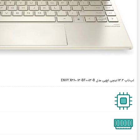
لپ‌تاپ 13.3 اینچی اچ‌پی مدل ENVY X360 13-BF0013-B