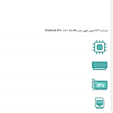
لپ‌تاپ 13.3 اینچی اچ‌پی مدل EliteBook X360 1030 G8-AA