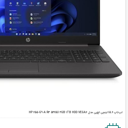
لپ‌تاپ 15.6 اینچی اچ‌پی مدل HP 255-G9-A R3 5425U 4GB 1TB HDD VEGA6