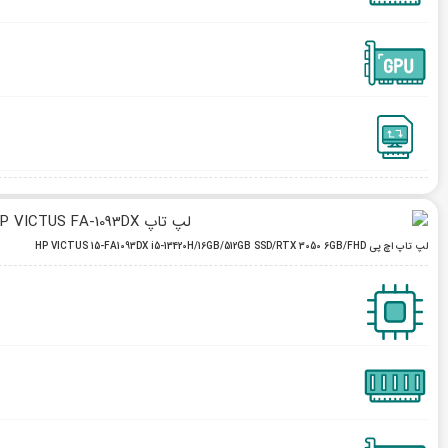
لپ تاپ اچ پی HP VICTUS 15-FA1093DX i5-13420H/16GB/512GB SSD/RTX 3050 6GB/FHD