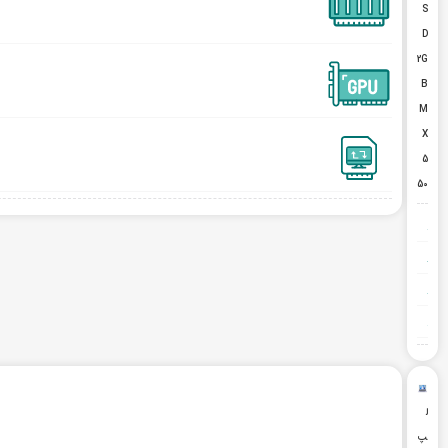
S
D
2G
B
M
X
5
50
ل
پ