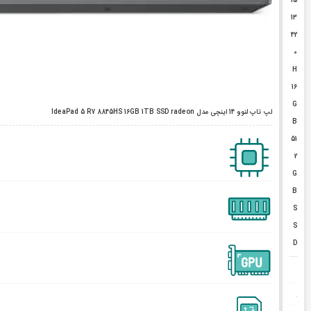
i5
13
42
0
H
16
G
لپ تاپ لنوو 14 اینچی مدل IdeaPad 5 R7 8845HS 16GB 1TB SSD radeon
B
51
2
G
B
S
S
D