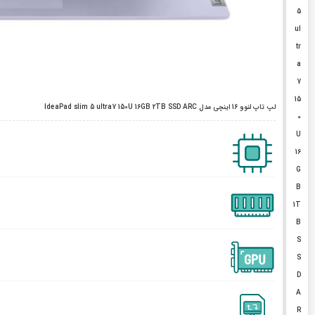
5
ul
tr
a
7
15
لپ تاپ لنوو 16 اینچی مدل IdeaPad slim 5 ultra7 150U 16GB 2TB SSD ARC
0
U
16
G
B
1T
B
S
S
D
A
R