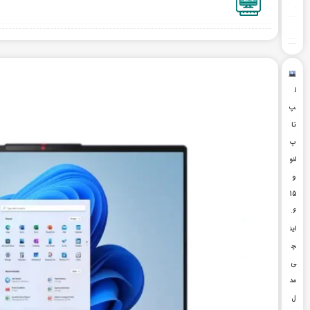
ل
پ
تا
پ
لنو
و
15
.6
این
چ
ی
مد
ل