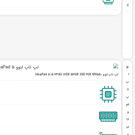
C
ل
لپ تاپ لنوو IdeaPad 5 i5 1235U 16GB 512GB SSD 2GB MX550
پ
تا
پ
لنو
و
16
این
چ