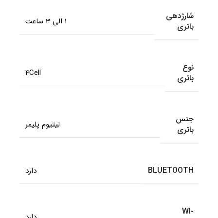
شارژدهی
1 الی 3 ساعت
باتری
نوع
4Cell
باتری
جنس
لیتیوم پلیمر
باتری
BLUETOOTH
دارد
WI-
دارد