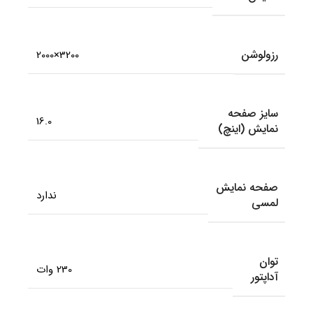
رزولوشن
3200×2000
سایز صفحه
16.0
نمایش (اینچ)
صفحه نمایش
ندارد
لمسی
توان
230 وات
آداپتور