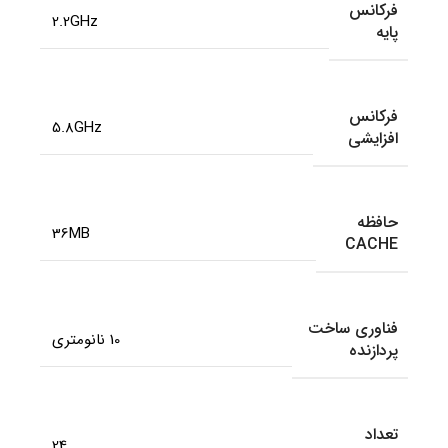
فرکانس
2.2GHz
پایه
فرکانس
5.8GHz
افزایشی
حافظه
36MB
CACHE
فناوری ساخت
10 نانومتری
پردازنده
تعداد
24