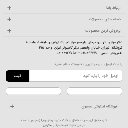
ارتباط باما
دسته بندی محصولات
پرفروش ترین محصولات
دفتر مرکزی: تهران، میدان ولیعصر مرکز تجارت ایرانیان، طبقه ۹، واحد ۵
فروشگاه: تهران، خیابان ولیعصر مرکز کامپیوتر ایران، واحد ۴۱۵
تلفن‌های تماس:
09102424301
–
02188923756
با ثبت ایمیل، از جدیدترین تخفیفات مطلع شوید:
ثبت
فروشگاه اینترنتی سجرون
کلیه حقوق این سایت متعلق به شرکت نوید رسان پویا (سجرون) است
طراحی سایت توسط
فیدار استودیو