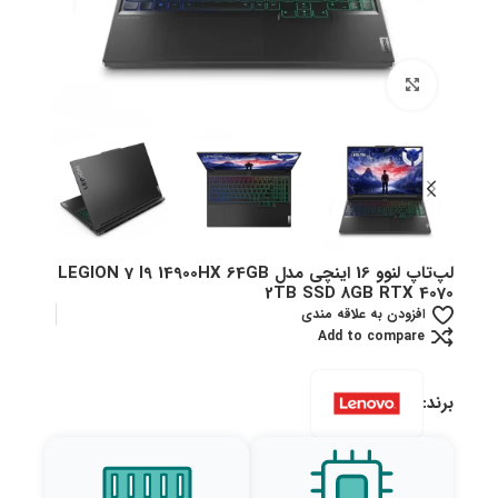
بزرگنمایی تصویر
لپ‌تاپ لنوو 16 اینچی مدل LEGION 7 I9 14900HX 64GB
2TB SSD 8GB RTX 4070
افزودن به علاقه مندی
Add to compare
برند: