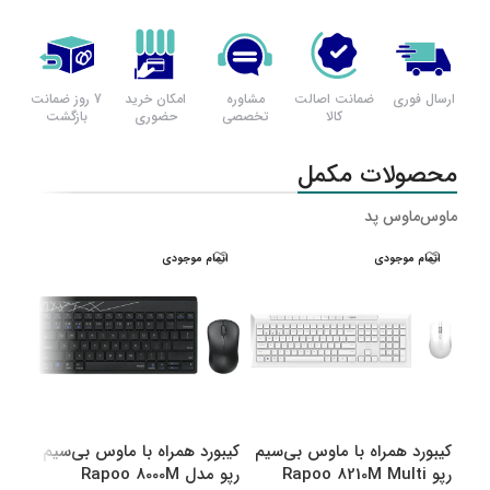
ارسال فوری
ضمانت اصالت
مشاوره
امکان خرید
7 روز ضمانت
کالا
تخصصی
حضوری
بازگشت
محصولات مکمل
ماوس
ماوس پد
اتمام موجودی
اتمام موجودی
اتم
کیبورد همراه با ماوس بی‌سیم
کیبورد همراه با ماوس بی‌سیم
کیبو
رپو Rapoo 8210M Multi
رپو مدل Rapoo 8000M
رپو مدل M