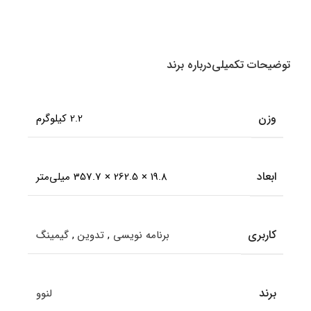
Multi
Mode Bluetooth &amp
amp Wireless
انتخاب گزینه ها
انتخاب گزینه ها
اطل
توضیحات تکمیلی
درباره برند
وزن
2.2 کیلوگرم
ابعاد
19.8 × 262.5 × 357.7 میلی‌متر
کاربری
برنامه نویسی
,
تدوین
,
گیمینگ
برند
لنوو