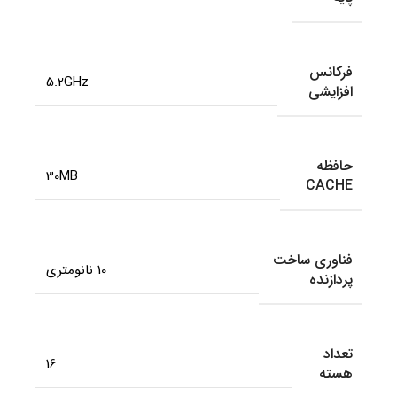
فرکانس
5.2GHz
افزایشی
حافظه
30MB
CACHE
فناوری ساخت
10 نانومتری
پردازنده
تعداد
16
هسته