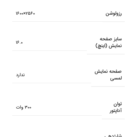
رزولوشن
2560×1600
سایز صفحه
16.0
نمایش (اینچ)
صفحه نمایش
ندارد
لمسی
توان
300 وات
آداپتور
شارژدهی