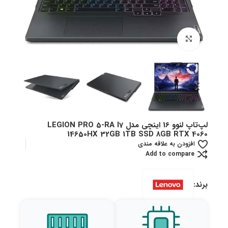
بزرگنمایی تصویر
لپ‌تاپ لنوو 16 اینچی مدل LEGION PRO 5-RA I7
14650HX 32GB 1TB SSD 8GB RTX 4060
افزودن به علاقه مندی
Add to compare
برند: