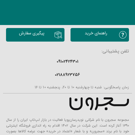
راهنمای خرید
پیگیری سفارش
تلفن پشتیبانی:
09102424301
02188923756
زمان پاسخگویی: شنبه تا چهارشنبه 10 تا 20، پنجشنبه 10 تا 16
مجموعه سجرون با نام شرکتی نویدرسان‌پویا فعالیت در بازار لپ‌تاپ ایران را از سال
۱۳۹۰ آغاز کرده است. این شرکت در سال ۱۴۰۲ اقدام به راه اندازی فروشگاه اینترنتی
خود با نام برند «سجرون» و با شعار «اعتماد در خرید» جهت عرضه کالاها بصورت