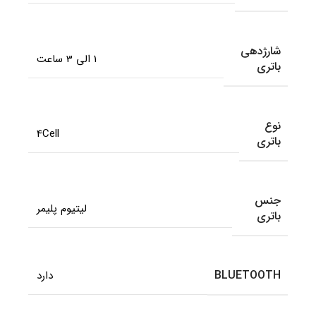
شارژدهی
1 الی 3 ساعت
باتری
نوع
4Cell
باتری
جنس
لیتیوم پلیمر
باتری
BLUETOOTH
دارد