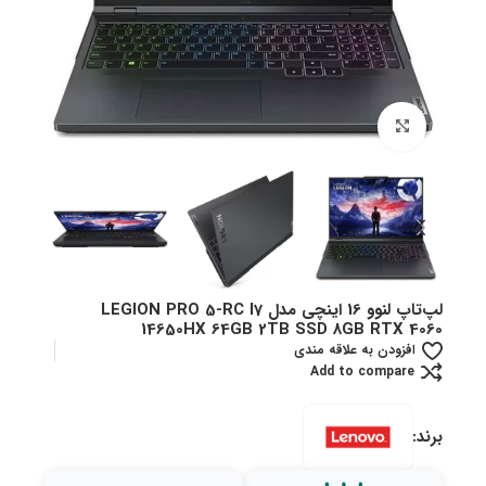
بزرگنمایی تصویر
لپ‌تاپ لنوو 16 اینچی مدل LEGION PRO 5-RC I7
14650HX 64GB 2TB SSD 8GB RTX 4060
افزودن به علاقه مندی
Add to compare
برند: