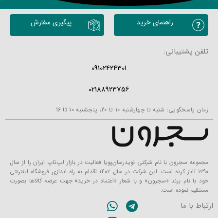
محصولات مشابه
راهنمای خرید
پیگیری سفارش
تلفن پشتیبانی:
09102424301
02188923756
زمان پاسخگویی: شنبه تا چهارشنبه 10 تا 20، پنجشنبه 10 تا 16
مجموعه سجرون با نام شرکتی نویدرسان‌پویا فعالیت در بازار لپ‌تاپ ایران را از سال
۱۳۹۰ آغاز کرده است. این شرکت در سال ۱۴۰۲ اقدام به راه اندازی فروشگاه اینترنتی
خود با نام برند «سجرون» و با شعار «اعتماد در خرید» جهت عرضه کالاها بصورت
مستقیم نموده است.
ارتباط با ما