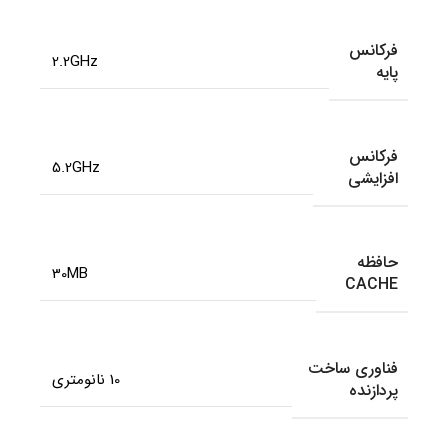
فرکانس
2.2GHz
پایه
فرکانس
5.2GHz
افزایشی
حافظه
30MB
CACHE
فناوری ساخت
10 نانومتری
پردازنده