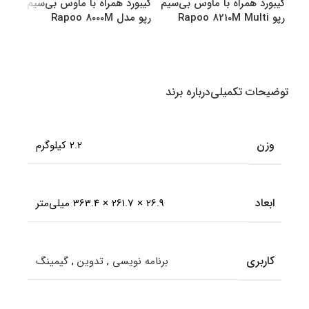
کیبورد همراه با ماوس بی‌سیم
کیبورد همراه با ماوس بی‌سیم
کیبو
رپو Rapoo 8210M Multi
رپو مدل Rapoo 8000M
رپو مدل M
Multi
Mode Bluetooth &amp
amp Wireless
انتخاب گزینه ها
انتخاب گزینه ها
اطل
توضیحات تکمیلی
درباره برند
وزن
2.2 کیلوگرم
ابعاد
26.9 × 261.7 × 363.4 میلی‌متر
کاربری
برنامه نویسی
,
تدوین
,
گیمینگ