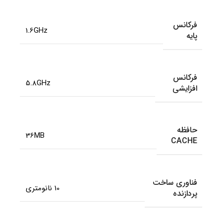
فرکانس
1.6GHz
پایه
فرکانس
5.8GHz
افزایشی
حافظه
36MB
CACHE
فناوری ساخت
10 نانومتری
پردازنده