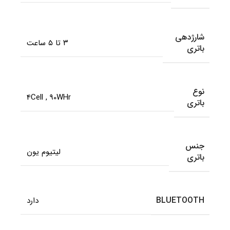
شارژدهی
۳ تا ۵ ساعت
باتری
نوع
4Cell
,
90WHr
باتری
جنس
لیتیوم یون
باتری
BLUETOOTH
دارد