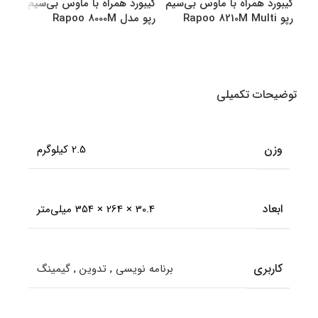
کیبورد همراه با ماوس بی‌سیم
کیبورد همراه با ماوس بی‌سیم
کیبو
رپو Rapoo 8210M Multi
رپو مدل Rapoo 8000M
رپو مدل M
Multi
Mode Bluetooth &amp
amp Wireless
انتخاب گزینه ها
انتخاب گزینه ها
اطل
توضیحات تکمیلی
وزن
2.5 کیلوگرم
ابعاد
30.4 × 264 × 354 میلی‌متر
کاربری
برنامه نویسی
,
تدوین
,
گیمینگ