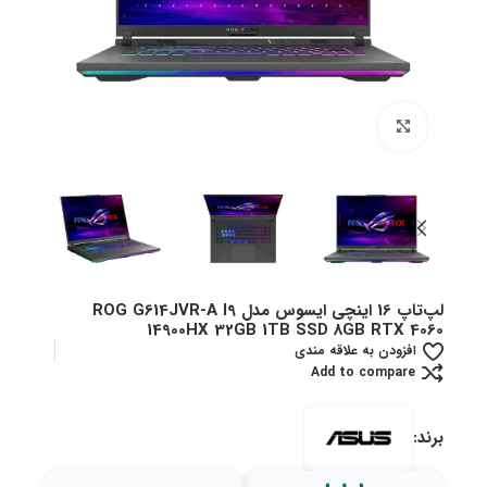
بزرگنمایی تصویر
لپ‌تاپ 16 اینچی ایسوس مدل ROG G614JVR-A I9
14900HX 32GB 1TB SSD 8GB RTX 4060
افزودن به علاقه مندی
Add to compare
برند: