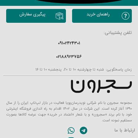
محصولات مشابه
راهنمای خرید
پیگیری سفارش
تلفن پشتیبانی:
09102424301
02188923756
زمان پاسخگویی: شنبه تا چهارشنبه 10 تا 20، پنجشنبه 10 تا 16
مجموعه سجرون با نام شرکتی نویدرسان‌پویا فعالیت در بازار لپ‌تاپ ایران را از سال
۱۳۹۰ آغاز کرده است. این شرکت در سال ۱۴۰۲ اقدام به راه اندازی فروشگاه اینترنتی
خود با نام برند «سجرون» و با شعار «اعتماد در خرید» جهت عرضه کالاها بصورت
مستقیم نموده است.
ارتباط با ما