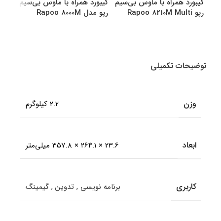
کیبورد همراه با ماوس بی‌سیم
کیبورد همراه با ماوس بی‌سیم
کیبو
رپو Rapoo 8210M Multi
رپو مدل Rapoo 8000M
رپو مدل M
Multi
Mode Bluetooth &amp
amp Wireless
انتخاب گزینه ها
انتخاب گزینه ها
اطل
توضیحات تکمیلی
وزن
2.2 کیلوگرم
ابعاد
23.6 × 264.1 × 357.8 میلی‌متر
کاربری
برنامه نویسی
,
تدوین
,
گیمینگ