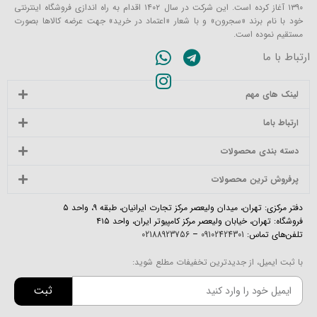
۱۳۹۰ آغاز کرده است. این شرکت در سال ۱۴۰۲ اقدام به راه اندازی فروشگاه اینترنتی
خود با نام برند «سجرون» و با شعار «اعتماد در خرید» جهت عرضه کالاها بصورت
مستقیم نموده است.
ارتباط با ما
لینک های مهم
ارتباط باما
دسته بندی محصولات
پرفروش ترین محصولات
دفتر مرکزی: تهران، میدان ولیعصر مرکز تجارت ایرانیان، طبقه ۹، واحد ۵
فروشگاه: تهران، خیابان ولیعصر مرکز کامپیوتر ایران، واحد ۴۱۵
تلفن‌های تماس:
09102424301
–
02188923756
با ثبت ایمیل، از جدیدترین تخفیفات مطلع شوید:
ثبت