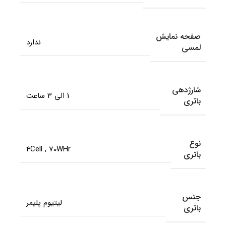
صفحه نمایش
ندارد
لمسی
شارژدهی
1 الی 3 ساعت
باتری
نوع
4Cell
,
70WHr
باتری
جنس
لیتیوم پلیمر
باتری