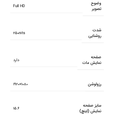
وضوح
Full HD
تصویر
شدت
250nits
روشنایی
صفحه
دارد
نمایش مات
رزولوشن
1080×1920
سایز صفحه
15.6
نمایش (اینچ)