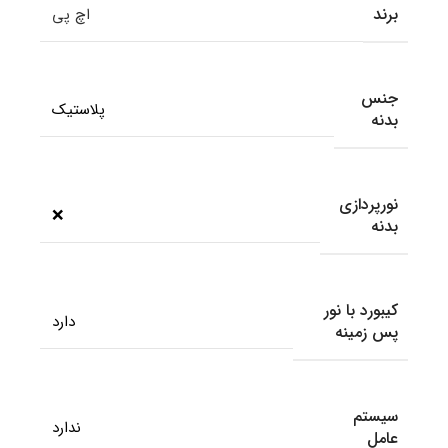
برند
اچ پی
جنس
پلاستیک
بدنه
نورپردازی
❌
بدنه
کیبورد با نور
دارد
پس زمینه
سیستم
ندارد
عامل