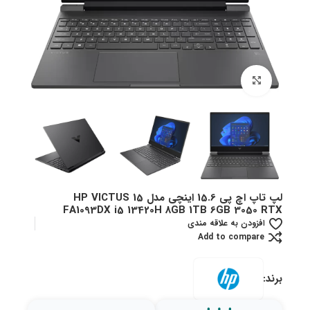
بزرگنمایی تصویر
لپ تاپ اچ پی 15.6 اینچی مدل HP VICTUS 15
FA1093DX i5 13420H 8GB 1TB 6GB 3050 RTX
افزودن به علاقه مندی
Add to compare
برند: