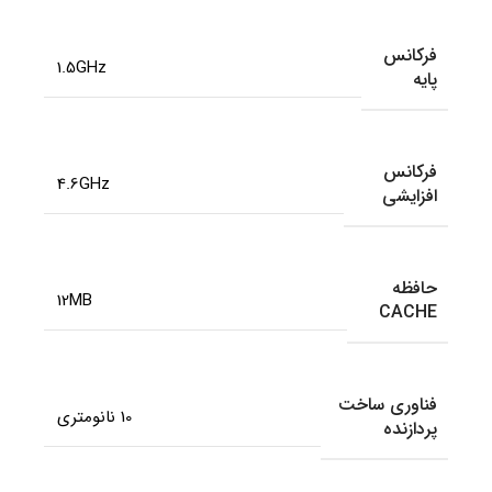
فرکانس
1.5GHz
پایه
فرکانس
4.6GHz
افزایشی
حافظه
12MB
CACHE
فناوری ساخت
10 نانومتری
پردازنده