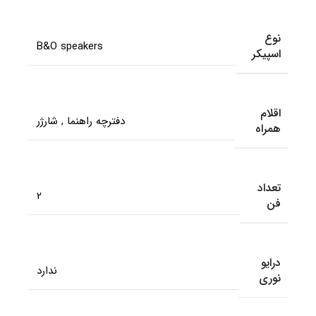
نوع
B&O speakers
اسپیکر
اقلام
دفترچه راهنما
,
شارژر
همراه
تعداد
2
فن
درایو
ندارد
نوری