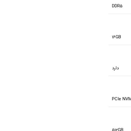
DDR5
16GB
دارد
PCIe NV
512GB