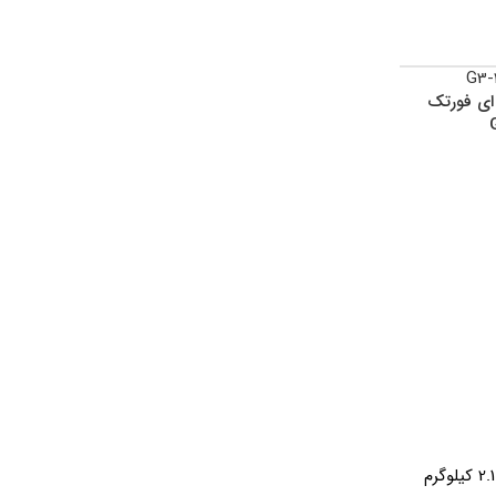
اتمام موجود
اتمام موجود
ی فورتک
ی
ی
ماوس بی سیم ای فورتک
ماوس بی سیم ای فورتک
مدل G3-330N
مدل G7-600NX
2.1 کیلوگرم