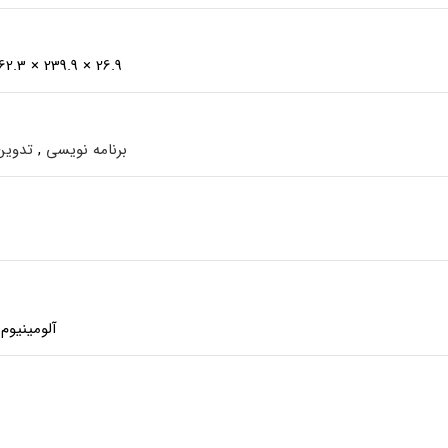
26.9 × 239.9 × 362.3 میلی‌متر
برنامه نویسی
,
تدوین
آلومینیوم