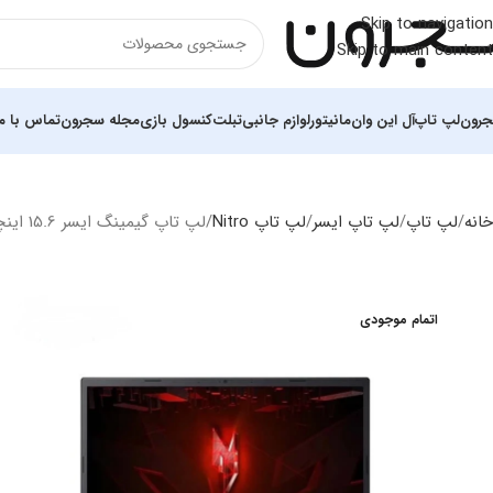
Skip to navigation
Skip to main content
رون
لپ تاپ
آل این وان
مانیتور
لوازم جانبی
تبلت
کنسول بازی
مجله سجرون
تماس با ما
خانه
لپ تاپ
لپ تاپ ایسر
لپ تاپ Nitro
لپ تاپ گیمینگ ایسر 15.6 اینچی مدل Nitro an v15 I7 13620H 16GB 512GB SSD 4GB RTX 2050
اتمام موجودی