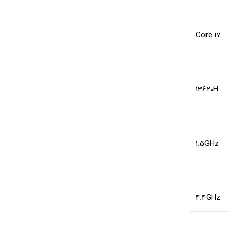
Core i7
13620H
1.5GHz
4.4GHz