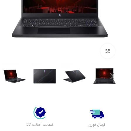
بزرگنمایی تصویر
لپ تاپ لنوو (مشاهده همه)
بر اساس سری
پرطرفدار لنوو
لپ تاپ IdeaPad 1
لپ تاپ IdeaPad 3
لپ تاپ IdeaPad 5
ارسال فوری
ضمانت اصالت کالا