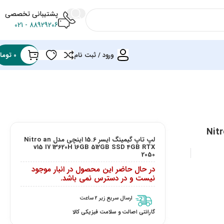
پشتیبانی تخصصی
88929206 - 021
ورود / ثبت نام
0
توما
Nitro an v
لپ تاپ گیمینگ ایسر 15.6 اینچی مدل Nitro an
v15 I7 13620H 16GB 512GB SSD 4GB RTX
2050
در حال حاضر این محصول در انبار موجود
نیست و در دسترس نمی باشد.
ارسال سریع زیر 2 ساعت
گارانتی اصالت و سلامت فیزیکی کالا