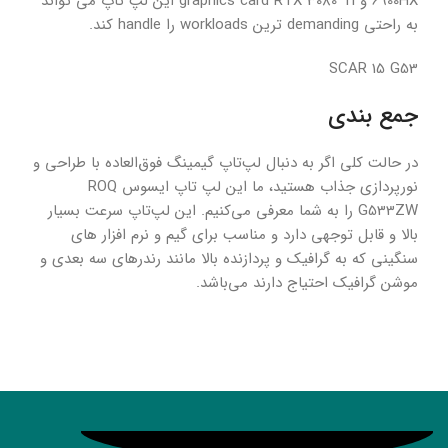
6900HX و graphics card RTX 3080 Ti این لپ تاپ می تواند
به راحتی demanding ترین workloads را handle کند.
SCAR 15 G53
جمع بندی
در حالت کلی اگر به دنبال لپ‌تاپ گیمینگ فوق‌العاده با طراحی و
نورپردازی جذاب هستید، ما این لپ تاپ ایسوس ROQ
G533ZW را به شما معرفی می‌کنیم. این لپ‌تاپ سرعت بسیار
بالا و قابل توجهی دارد و مناسب برای گیم و نرم افزار های
سنگینی که به گرافیک و پردازنده بالا مانند رندرهای سه بعدی و
موشن گرافیک احتیاج دارند می‌باشد.