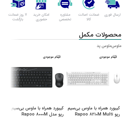
ارسال فوری
ضمانت اصالت
مشاوره
امکان خرید
7 روز ضمانت
کالا
تخصصی
حضوری
بازگشت
محصولات مکمل
ماوس
ماوس پد
اتمام موجودی
اتمام موجودی
اتم
کیبورد همراه با ماوس بی‌سیم
کیبورد همراه با ماوس بی‌سیم
کیبو
رپو Rapoo 8210M Multi
رپو مدل Rapoo 8000M
رپو مدل M
Multi
Mode Bluetooth &amp
amp Wireless
انتخاب گزینه ها
انتخاب گزینه ها
اطل