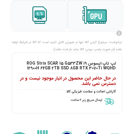
درخواست مرجوع کردن کالا تنها در صورتی قابل تایید است که کالا در شرایط اولیه
باشد (در صورت پلمپ بودن، کالا نباید باز شده باشد).
لپ تاپ ایسوس ROG Strix SCAR 15 G533ZW i9
12900H 64GB 2TB SSD 8GB RTX 3070Ti WQHD
در حال حاضر این محصول در انبار موجود نیست و در
دسترس نمی باشد.
گارانتی اصالت و سلامت فیزیکی کالا
ارسال سریع زیر 2 ساعت