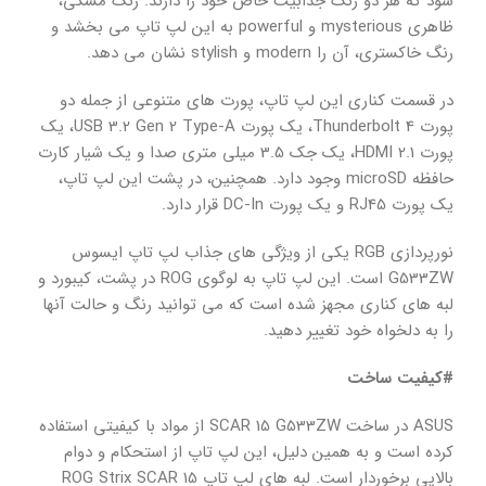
شود که هر دو رنگ جذابیت خاص خود را دارند. رنگ مشکی،
ظاهری mysterious و powerful به این لپ تاپ می بخشد و
رنگ خاکستری، آن را modern و stylish نشان می دهد.
در قسمت کناری این لپ تاپ، پورت های متنوعی از جمله دو
پورت Thunderbolt 4، یک پورت USB 3.2 Gen 2 Type-A، یک
پورت HDMI 2.1، یک جک 3.5 میلی متری صدا و یک شیار کارت
حافظه microSD وجود دارد. همچنین، در پشت این لپ تاپ،
یک پورت RJ45 و یک پورت DC-In قرار دارد.
نورپردازی RGB یکی از ویژگی های جذاب لپ تاپ ایسوس
G533ZW است. این لپ تاپ به لوگوی ROG در پشت، کیبورد و
لبه های کناری مجهز شده است که می توانید رنگ و حالت آنها
را به دلخواه خود تغییر دهید.
#کیفیت ساخت
ASUS در ساخت SCAR 15 G533ZW از مواد با کیفیتی استفاده
کرده است و به همین دلیل، این لپ تاپ از استحکام و دوام
بالایی برخوردار است. لبه های لپ تاپ ROG Strix SCAR 15