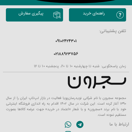
محصولات مشابه
راهنمای خرید
پیگیری سفارش
تلفن پشتیبانی:
09102424301
02188923756
زمان پاسخگویی: شنبه تا چهارشنبه 10 تا 20، پنجشنبه 10 تا 16
مجموعه سجرون با نام شرکتی نویدرسان‌پویا فعالیت در بازار لپ‌تاپ ایران را از سال
۱۳۹۰ آغاز کرده است. این شرکت در سال ۱۴۰۲ اقدام به راه اندازی فروشگاه اینترنتی
خود با نام برند «سجرون» و با شعار «اعتماد در خرید» جهت عرضه کالاها بصورت
مستقیم نموده است.
ارتباط با ما