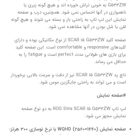
G533ZW به خوبی تراش خورده اند و هیچ گونه زبری یا
ناهمواری در آنها احساس نمی شود. همچنین، درب و صفحه
نمایش این لپ تاپ به راحتی باز و بسته می شوند و هیچ گونه
لقی یا شل بودن در آنها مشاهده نمی شود.
صفحه کلید SCAR 15 G533ZW از نوع مکانیکی بوده و دارای
کلیدهای responsive و comfortable است. این صفحه کلید
برای بازی های طولانی مدت perfect است و fatigue را به
حداقل می رساند.
تاچ پد SCAR 15 G533ZW نیز از دقت و سرعت بالایی برخوردار
است و می تواند به راحتی جایگزین موس شود.
#صفحه نمایش
لپ تاپ ROG Strix SCAR 15 G533ZW به دو نوع صفحه
نمایش مجهز می شود:
صفحه نمایش WQHD (2560×1440) با نرخ نوسازی 300 هرتز: