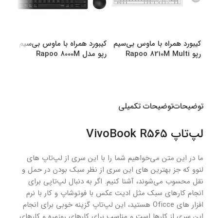
کیبورد همراه با ماوس بی‌سیم
کیبورد همراه با ماوس بی‌سیم
کیبو
رپو Rapoo 8210M Multi
رپو مدل Rapoo 8000M
رپو مدل M
Multi
Mode Bluetooth &amp
amp Wireless
انتخاب گزینه ها
انتخاب گزینه ها
اطل
توضیحات
توضیحات تکمیلی
لپ‌تاپ VivoBook R565
ما در این متن می‌خواهیم شما را با این سری از لپ‌تاپ های
لنوو که جز بهترین های این سری از نظر سبک بودن در حمل و
نقل محسوب می‌شوند، آشنا کنیم. اگر به دنبال لپ‌تاپی برای
انجام کارهای سبک مثل ادیت عکس با فوتوشاپ و کار با نرم
افزار های Oficce هستید، این لپ‌تاپ گزینه خوبی برای انجام
این سری از کارها است و مناسب برای کارهای روزمره و کارهای