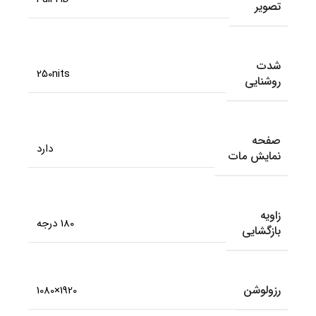
تصویر
شدت
250nits
روشنایی
صفحه
دارد
نمایش مات
زاویه
180 درجه
بازگشایی
رزولوشن
1920×1080