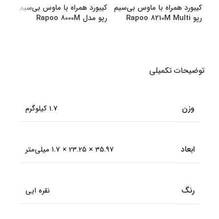
کیبورد همراه با ماوس بی‌سیم
کیبورد همراه با ماوس بی‌سیم
کیبو
رپو Rapoo 8210M Multi
رپو مدل Rapoo 8000M
رپو مدل M
Multi
Mode Bluetooth &amp
amp Wireless
انتخاب گزینه ها
انتخاب گزینه ها
اطل
توضیحات تکمیلی
وزن
1.7 کیلوگرم
ابعاد
35.97 × 23.25 × 1.7 میلی‌متر
رنگ
نقره ایی