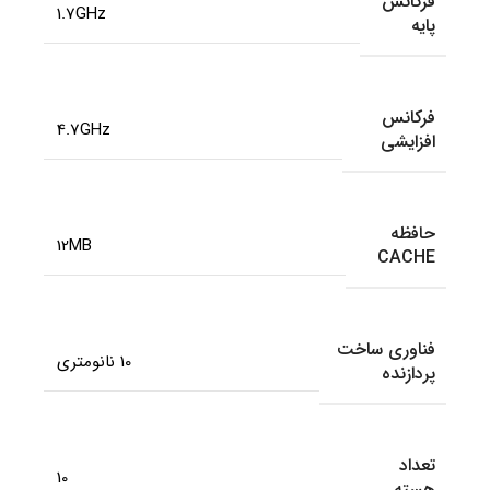
فرکانس
1.7GHz
پایه
فرکانس
4.7GHz
افزایشی
حافظه
12MB
CACHE
فناوری ساخت
10 نانومتری
پردازنده
تعداد
10
هسته