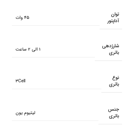
توان
45 وات
آداپتور
شارژدهی
1 الی 2 ساعت
باتری
نوع
3Cell
باتری
جنس
لیتیوم یون
باتری