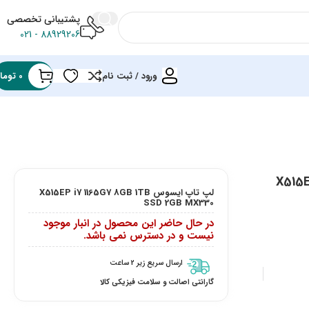
پشتیبانی تخصصی
88929206 - 021
ورود / ثبت نام
0
توما
لپ تاپ ایسوس X515EP i7 1165G7 8GB 1TB
SSD 2GB MX330
در حال حاضر این محصول در انبار موجود
نیست و در دسترس نمی باشد.
ارسال سریع زیر 2 ساعت
گارانتی اصالت و سلامت فیزیکی کالا