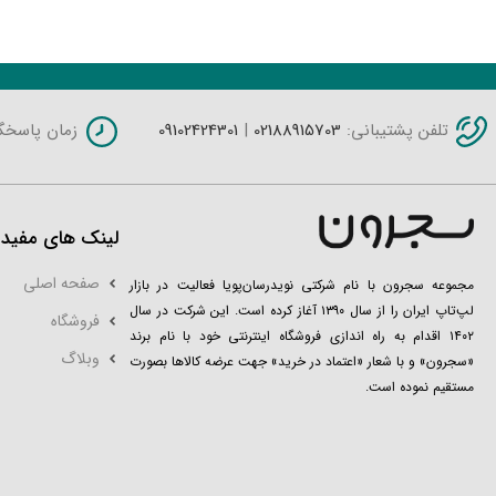
محصولات مشابه
تلفن پشتیبانی:
02188915703
|
09102424301
زمان پاسخگویی: شنبه 
لینک های مفید
صفحه اصلی
مجموعه سجرون با نام شرکتی نویدرسان‌پویا فعالیت در بازار
لپ‌تاپ ایران را از سال ۱۳۹۰ آغاز کرده است. این شرکت در سال
فروشگاه
۱۴۰۲ اقدام به راه اندازی فروشگاه اینترنتی خود با نام برند
وبلاگ
«سجرون» و با شعار «اعتماد در خرید» جهت عرضه کالاها بصورت
مستقیم نموده است.