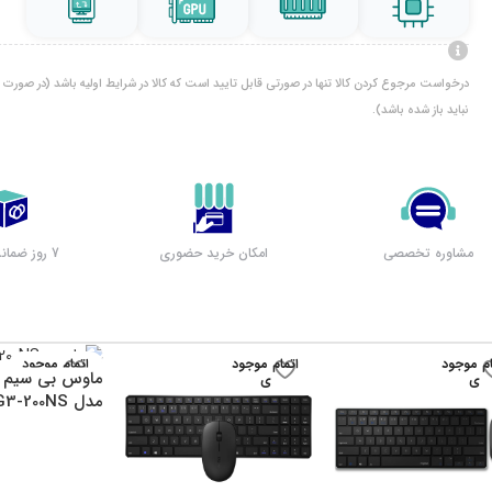
درخواست مرجوع کردن کالا تنها در صورتی قابل تایید است که کالا در شرایط اولیه باشد (در صورت پ
نباید باز شده باشد).
مشاوره تخصصی
امکان خرید حضوری
7 روز ضمانت بازگشت
ام موجود
اتمام موجود
اتمام موجود
ماوس بی سیم ا
ی
ی
ی
مدل G3-200NS