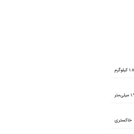
ماوس بی سیم ای فورتک
ماوس بی سیم ای فورتک
مدل G3-330N
مدل G7-600NX
1. کیلوگرم
خاکستری