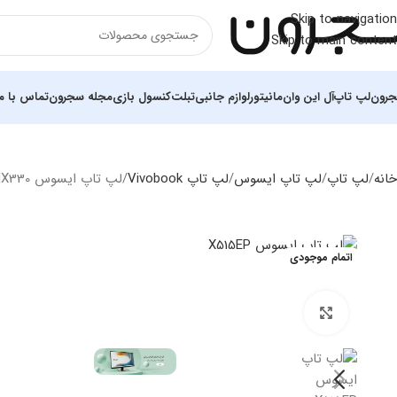
Skip to navigation
Skip to main content
رون
لپ تاپ
آل این وان
مانیتور
لوازم جانبی
تبلت
کنسول بازی
مجله سجرون
تماس با ما
خانه
لپ تاپ
لپ تاپ ایسوس
لپ تاپ Vivobook
لپ تاپ ایسوس X515EP i7 1165G7 8GB 1TB SSD 2GB MX330
اتمام موجودی
بزرگنمایی تصویر