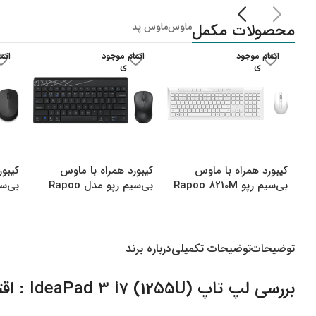
لپ تاپ IdeaPad Gaming
محصولات مکمل
ماوس
ماوس پد
لپ تاپ Legion
لپ تاپ LOQ
اتمام موجود
اتمام موجود
اتم
ی
ی
لپ تاپ ThinkBook
لپ تاپ ThinkPad
لپ تاپ Flex
لپ تاپ V15
کیبورد همراه با ماوس
کیبورد همراه با ماوس
کیبور
لپ تاپ Yoga
بی‌سیم رپو Rapoo 8210M
بی‌سیم رپو مدل Rapoo
000M
8000M Multi
Multi Mode Bluetooth
&amp amp Wireless
توضیحات
توضیحات تکمیلی
درباره برند
بررسی لپ تاپ (1255U) IdeaPad 3 i7 : اقتصادی و کارآمد