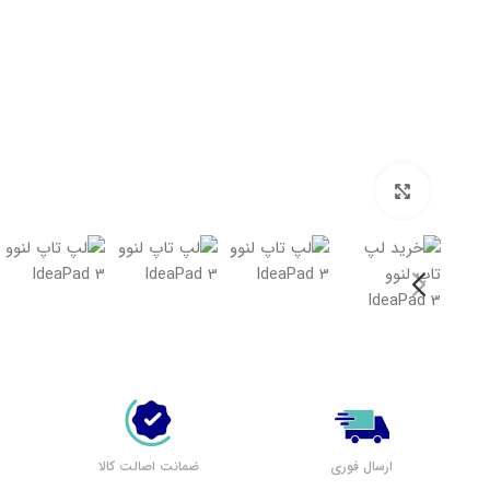
بزرگنمایی تصویر
لپ تاپ لنوو (مشاهده همه)
بر اساس سری
پرطرفدار لنوو
لپ تاپ IdeaPad 1
لپ تاپ IdeaPad 3
لپ تاپ IdeaPad 5
ارسال فوری
ضمانت اصالت کالا