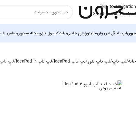
Skip to navigation
Skip to main content
رون
لپ تاپ
آل این وان
مانیتور
لوازم جانبی
تبلت
کنسول بازی
مجله سجرون
تماس با ما
خانه
لپ تاپ
لپ‌ تاپ لنوو
لپ تاپ IdeaPad
لپ تاپ IdeaPad 3
لپ تاپ لنوو  1TB SSD Iris(X)e FHD
اتمام موجودی