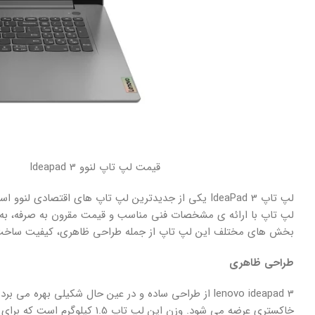
قیمت لپ تاپ لنوو Ideapad 3
لپ تاپ IdeaPad 3 یکی از جدیدترین لپ تاپ های اقتصاد
لپ تاپ با ارائه ی مشخصات فنی مناسب و قیمت مقرون به صرفه، به گ
بخش های مختلف این لپ تاپ از جمله طراحی ظاهری، کیفیت ساخت، 
طراحی ظاهری
lenovo ideapad 3 از طراحی ساده و در عین حال شکیلی به
خاکستری عرضه می شود. وزن این لپ تاپ 1.5 کیلوگرم است که برای یک لپ تاپ 15 اینچی، وزن مناسبی محسوب می شود و به راحتی قابل حمل است.