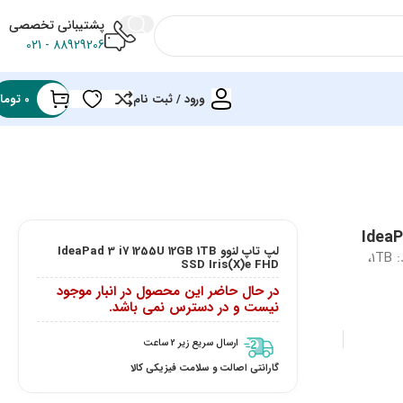
پشتیبانی تخصصی
88929206 - 021
ورود / ثبت نام
0
توما
لپ تاپ لنوو IdeaPad 3 i7 1255U 12GB 1TB
خرید لپ تاپ لنوو IdeaPad 3 پردازنده: Core i7 1255u، رم: 12GB، هارد: 1TB،
SSD Iris(X)e FHD
در حال حاضر این محصول در انبار موجود
نیست و در دسترس نمی باشد.
ارسال سریع زیر 2 ساعت
گارانتی اصالت و سلامت فیزیکی کالا