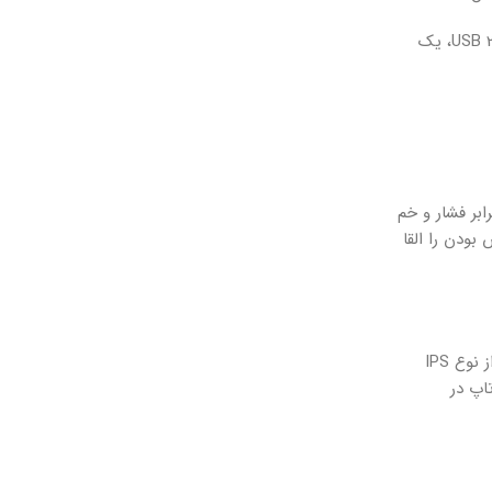
در سمت راست این لپ تاپ، شاهد دو پورت USB 3.0، یک جک 3.5 میلی متری صدا و یک پورت HDMI هستیم. در سمت چپ نیز، یک پورت USB 2.0، یک
 برابر فشار و خم
بودن را القا
همانطور که قبلاً ذکر شد، لپ تاپ لنوو ideapad 3 دارای یک صفحه نمایش 15.6 اینچی با رزولوشن FHD (1920 x 1080) است. این صفحه نمایش از نوع IPS
اپ در