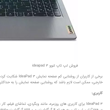
فروش لپ تاپ لنوو ideapad 3
برخی از کاربران از
خارجی، ممکن است لازم باشد که روشنایی صفحه نمایش را به حداکثر بر
کاربری:
IdeaPad 3 برای کاربری های روزمره، مانند وبگردی، تماشای فیلم
ی Core این لپ تاپ، به همراه 4 گیگابایت رم و 256 گیگابایت حافظه ی SSD، برای انجام این وظایف به طور کامل کفایت می کند.