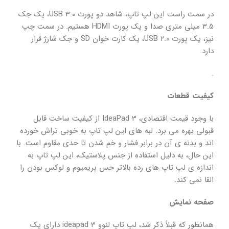
در سمت راست این لپ تاپ، شاهد دو پورت USB 3.0، یک جک
3.5 میلی متری صدا و یک پورت HDMI هستیم. در سمت چپ
نیز، یک پورت USB 2.0، یک کارت خوان SD و جک شارژ قرار
دارد.
.
کیفیت قطعات
با وجود قیمت اقتصادی، IdeaPad 3 از کیفیت ساخت قابل
قبولی بهره می برد. لبه های این لپ تاپ به خوبی تراش خورده
اند و بدنه ی آن در برابر فشار و خم شدن تا حدی مقاوم است. با
این حال، به دلیل استفاده از جنس پلاستیک، این لپ تاپ به
اندازه ی لپ تاپ های رده بالاتر حس پریمیوم و لوکس بودن را
القا نمی کند.
صفحه نمایش
همانطور که قبلاً ذکر شد، لپ تاپ لنوو ideapad 3 دارای یک