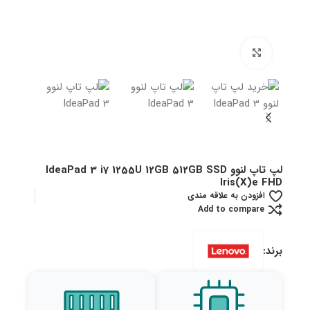
بزرگنمایی تصویر
لپ تاپ لنوو IdeaPad 3 i7 1255U 12GB 512GB SSD
Iris(X)e FHD
افزودن به علاقه مندی
Add to compare
برند: