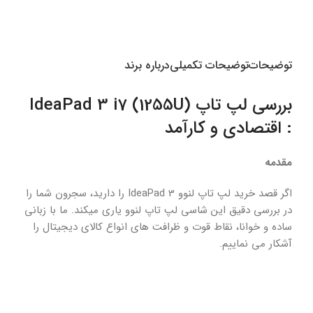
Multi
Mode Bluetooth &amp
amp Wireless
انتخاب گزینه ها
انتخاب گزینه ها
اطل
توضیحات
توضیحات تکمیلی
درباره برند
بررسی لپ تاپ (1255U) IdeaPad 3 i7
: اقتصادی و کارآمد
مقدمه
اگر قصد خرید لپ تاپ لنوو IdeaPad 3 را دارید، سجرون شما را
در بررسی دقیق این شاسی لپ تاپ لنوو یاری میکند. ما با زبانی
ساده و خوانا، نقاط قوت و ظرافت های انواع کالای دیجیتال را
آشکار می نماییم.