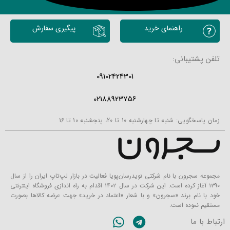
محصولات مشابه
راهنمای خرید
پیگیری سفارش
تلفن پشتیبانی:
09102424301
02188923756
زمان پاسخگویی: شنبه تا چهارشنبه 10 تا 20، پنجشنبه 10 تا 16
مجموعه سجرون با نام شرکتی نویدرسان‌پویا فعالیت در بازار لپ‌تاپ ایران را از سال
۱۳۹۰ آغاز کرده است. این شرکت در سال ۱۴۰۲ اقدام به راه اندازی فروشگاه اینترنتی
خود با نام برند «سجرون» و با شعار «اعتماد در خرید» جهت عرضه کالاها بصورت
مستقیم نموده است.
ارتباط با ما