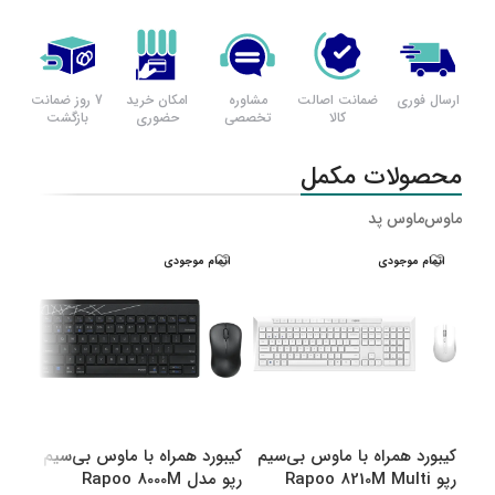
ارسال فوری
ضمانت اصالت
مشاوره
امکان خرید
7 روز ضمانت
کالا
تخصصی
حضوری
بازگشت
محصولات مکمل
ماوس
ماوس پد
اتمام موجودی
اتمام موجودی
اتم
کیبورد همراه با ماوس بی‌سیم
کیبورد همراه با ماوس بی‌سیم
کیبو
رپو Rapoo 8210M Multi
رپو مدل Rapoo 8000M
رپو مدل M