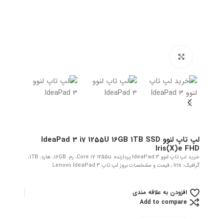
بزرگنمایی تصویر
لپ تاپ لنوو IdeaPad 3 i7 1255U 16GB 1TB SSD
Iris(X)e FHD
خرید لپ تاپ لنوو IdeaPad 3 پردازنده: Core i7 1255u، رم: 16GB، هارد: 1TB،
گرافیک: Iris ، قیمت و مشخصات بروز لپ تاپ Lenovo IdeaPad 3
افزودن به علاقه مندی
Add to compare