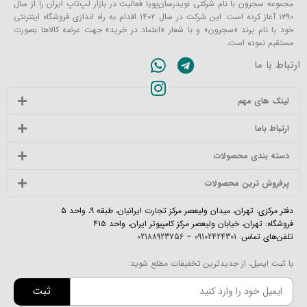
مجموعه سجرون با نام شرکتی نویدرسان‌پویا فعالیت در بازار لپ‌تاپ ایران را از سال
۱۳۹۰ آغاز کرده است. این شرکت در سال ۱۴۰۲ اقدام به راه اندازی فروشگاه اینترنتی
خود با نام برند «سجرون» و با شعار «اعتماد در خرید» جهت عرضه کالاها بصورت
مستقیم نموده است.
ارتباط با ما
لینک های مهم
ارتباط باما
دسته بندی محصولات
پرفروش ترین محصولات
دفتر مرکزی: تهران، میدان ولیعصر مرکز تجارت ایرانیان، طبقه ۹، واحد ۵
فروشگاه: تهران، خیابان ولیعصر مرکز کامپیوتر ایران، واحد ۴۱۵
تلفن‌های تماس:
09102424301
–
02188923756
با ثبت ایمیل، از جدیدترین تخفیفات مطلع شوید:
ثبت