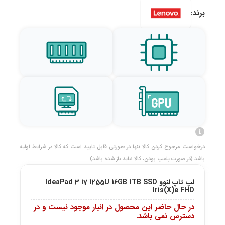
برند:
درخواست مرجوع کردن کالا تنها در صورتی قابل تایید است که کالا در شرایط اولیه
باشد (در صورت پلمپ بودن، کالا نباید باز شده باشد).
لپ تاپ لنوو IdeaPad 3 i7 1255U 16GB 1TB SSD
Iris(X)e FHD
در حال حاضر این محصول در انبار موجود نیست و در
دسترس نمی باشد.