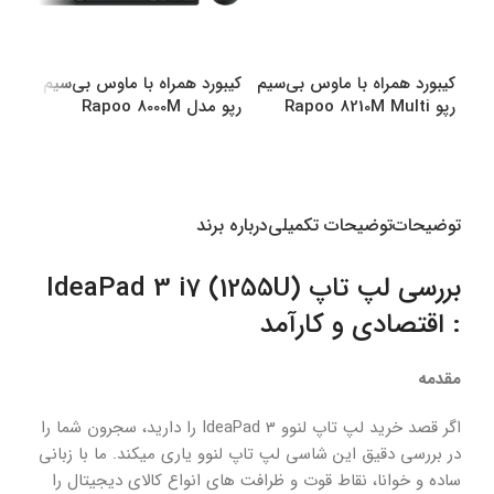
کیبورد همراه با ماوس بی‌سیم
کیبورد همراه با ماوس بی‌سیم
کیبو
رپو Rapoo 8210M Multi
رپو مدل Rapoo 8000M
رپو مدل M
Multi
Mode Bluetooth &amp
amp Wireless
انتخاب گزینه ها
انتخاب گزینه ها
اطل
توضیحات
توضیحات تکمیلی
درباره برند
بررسی لپ تاپ (1255U) IdeaPad 3 i7
: اقتصادی و کارآمد
مقدمه
اگر قصد خرید لپ تاپ لنوو IdeaPad 3 را دارید، سجرون شما را
در بررسی دقیق این شاسی لپ تاپ لنوو یاری میکند. ما با زبانی
ساده و خوانا، نقاط قوت و ظرافت های انواع کالای دیجیتال را