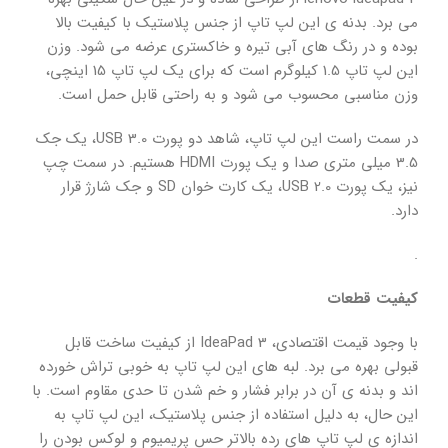
می برد. بدنه ی این لپ تاپ از جنس پلاستیک با کیفیت بالا
بوده و در رنگ های آبی تیره و خاکستری عرضه می شود. وزن
این لپ تاپ 1.5 کیلوگرم است که برای یک لپ تاپ 15 اینچی،
وزن مناسبی محسوب می شود و به راحتی قابل حمل است.
در سمت راست این لپ تاپ، شاهد دو پورت USB 3.0، یک جک
3.5 میلی متری صدا و یک پورت HDMI هستیم. در سمت چپ
نیز، یک پورت USB 2.0، یک کارت خوان SD و جک شارژ قرار
دارد.
.
کیفیت قطعات
با وجود قیمت اقتصادی، IdeaPad 3 از کیفیت ساخت قابل
قبولی بهره می برد. لبه های این لپ تاپ به خوبی تراش خورده
اند و بدنه ی آن در برابر فشار و خم شدن تا حدی مقاوم است. با
این حال، به دلیل استفاده از جنس پلاستیک، این لپ تاپ به
اندازه ی لپ تاپ های رده بالاتر حس پریمیوم و لوکس بودن را