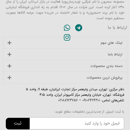
مجموعه سجرون با نام شرکتی نویدرسان‌پویا فعالیت در بازار لپ‌تاپ ایران را از سال
۱۳۹۰ آغاز کرده است. این شرکت در سال ۱۴۰۲ اقدام به راه اندازی فروشگاه اینترنتی
خود با نام برند «سجرون» و با شعار «اعتماد در خرید» جهت عرضه کالاها بصورت
مستقیم نموده است.
ارتباط با ما
لینک های مهم
ارتباط باما
دسته بندی محصولات
پرفروش ترین محصولات
دفتر مرکزی: تهران، میدان ولیعصر مرکز تجارت ایرانیان، طبقه ۹، واحد ۵
فروشگاه: تهران، خیابان ولیعصر مرکز کامپیوتر ایران، واحد ۴۱۵
تلفن‌های تماس:
09102424301
–
02188923756
با ثبت ایمیل، از جدیدترین تخفیفات مطلع شوید:
ثبت