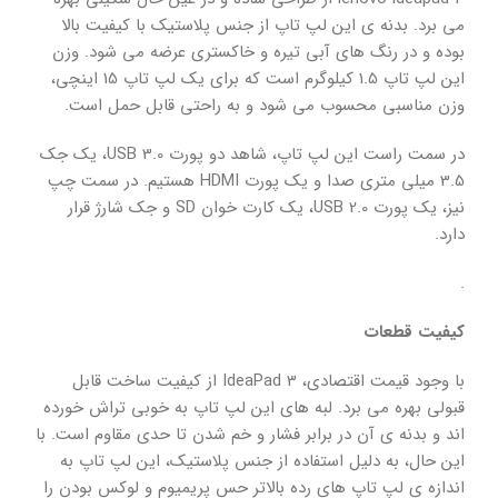
می برد. بدنه ی این لپ تاپ از جنس پلاستیک با کیفیت بالا
بوده و در رنگ های آبی تیره و خاکستری عرضه می شود. وزن
این لپ تاپ 1.5 کیلوگرم است که برای یک لپ تاپ 15 اینچی،
وزن مناسبی محسوب می شود و به راحتی قابل حمل است.
در سمت راست این لپ تاپ، شاهد دو پورت USB 3.0، یک جک
3.5 میلی متری صدا و یک پورت HDMI هستیم. در سمت چپ
نیز، یک پورت USB 2.0، یک کارت خوان SD و جک شارژ قرار
دارد.
.
کیفیت قطعات
با وجود قیمت اقتصادی، IdeaPad 3 از کیفیت ساخت قابل
قبولی بهره می برد. لبه های این لپ تاپ به خوبی تراش خورده
اند و بدنه ی آن در برابر فشار و خم شدن تا حدی مقاوم است. با
این حال، به دلیل استفاده از جنس پلاستیک، این لپ تاپ به
اندازه ی لپ تاپ های رده بالاتر حس پریمیوم و لوکس بودن را