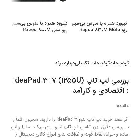
کیبورد همراه با ماوس بی‌سیم
کیبورد همراه با ماوس بی‌سیم
کیبو
رپو Rapoo 8210M Multi
رپو مدل Rapoo 8000M
رپو مدل M
Multi
Mode Bluetooth &amp
amp Wireless
انتخاب گزینه ها
انتخاب گزینه ها
اطل
توضیحات
توضیحات تکمیلی
درباره برند
بررسی لپ تاپ (1255U) IdeaPad 3 i7
: اقتصادی و کارآمد
مقدمه
اگر قصد خرید لپ تاپ لنوو IdeaPad 3 را دارید، سجرون شما را
در بررسی دقیق این شاسی لپ تاپ لنوو یاری میکند. ما با زبانی
ساده و خوانا، نقاط قوت و ظرافت های انواع کالای دیجیتال را