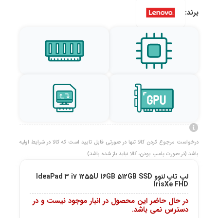
برند:
درخواست مرجوع کردن کالا تنها در صورتی قابل تایید است که کالا در شرایط اولیه
باشد (در صورت پلمپ بودن، کالا نباید باز شده باشد).
لپ تاپ لنوو IdeaPad 3 i7 1255U 16GB 512GB SSD
IrisXe FHD
در حال حاضر این محصول در انبار موجود نیست و در
دسترس نمی باشد.