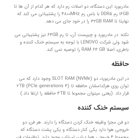
مادربورد این دستگاه، دو اسلات رم دارد که هر کدام از آن ها تا
16GB رم DDR5 با باس رم 4800MHz را پشتیبانی می کند که
نهایتا تا 32GB RAM را در خود جای می دهد.
نکته: در مادربورد و چیپست آن، تا رم 64GB نیز پشتیبانی می
شود ولی شرکت LENOVO با توجه به سیستم خنک کننده و
باطری، اصلا RAM 64 GB را توصیه نمی کند.
حافظه
در این مادربورد، دو (NVMe) SLOT RAM وجود دارد که می
توان روی هرکدامشان حافظه تا (2TB (PCIe generations 4
قرار داد. (یعنی میتوان مجموعا تا 4TB حافظه را ارتقا داد.)
سیستم خنک کننده
دو فن مجزا وظیفه خنک کردن دستگاه را دارند. هر فن، دو
خروجی هوا دارد یکی کنار دستگاه و یکی پشت دستگاه که
مجموعا 4 خروجی هوا دراین لپ‌تاپ وجود دارد. تنظیمات فن