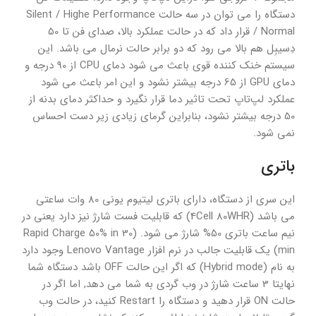
دستگاه را می توان در سه حالت Silent / Highe Performance
/ Normal قرار داد که در حالت عملکرد بالا، صدای فن تا 50
دِسیبِل هم بالا می رود که دو برابر حالت نرمال می باشد. این
سیستم خنک کننده قوی باعث می شود دمای CPU از 90 درجه و
دمای GPU از 65 درجه بیشتر نشود و این امر باعث می شود
عملکرد لپ‌تاپ تحت تاثیر دما قرار نگیرد و حداکثر دمای بدنه از
50 درجه بیشتر نشود، بنابراین گرمای زیادی زیر دست احساس
نمی شود.
باتری
این سری از دستگاه، دارای باتری لیتیوم یونی 80 وات ساعتی
می باشد (4Cell 80WHR) که قابلیت فست شارژ نیز دارد یعنی در
نیم ساعت باتری 50% شارژ می شود. (Rapid Charge 50% in 30
min) یک قابلیت جالب در نرم افزار Lenovo Vantage وجود دارد
به نام (Hybrid mode) که اگر این حالت OFF باشد دستگاه شما
نهایتا 3 ساعت شارژ در وب گردی به شما می دهد, اما اگر در
حالت ON قرار دهید و دستگاه را Restart کنید، در حالت وب