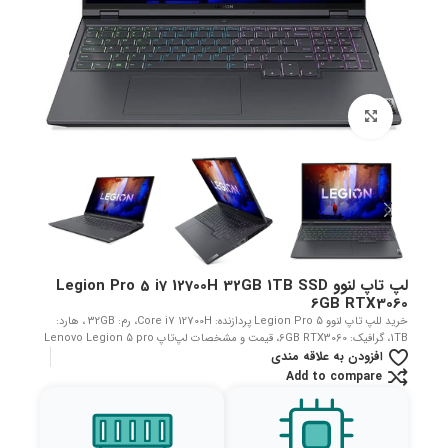
بزرگنمایی تصویر
لپ تاپ لنوو Legion Pro 5 i7 12700H 32GB 1TB SSD
6GB RTX3060
خرید للپ تاپ لنوو Legion Pro 5 پردازنده: Core i7 12700H، رم: 32GB ، هارد:
1TB، گرافیک: 6GB RTX3060، قیمت و مشخصات لپ‌تاپ Lenovo Legion 5 pro
افزودن به علاقه مندی
Add to compare