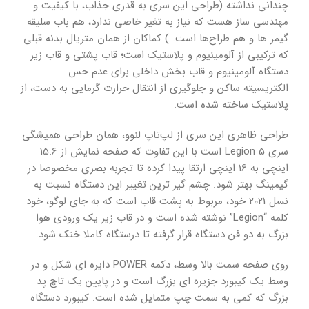
چندانی نداشته (طراحی این سری به قدری جذاب، با کیفیت و
مهندسی ساز هست که نیاز به تغیر خاصی ندارد، هم باب سلیقه
گیمر ها و هم طراح‌ها است. ) کماکان از همان متریال بدنه قبلی
که ترکیبی از آلومینیوم و پلاستیک است؛ قاب پشتی و قاب زیر
دستگاه آلومینیوم و قاب بخش داخلی برای عدم حس
الکتریسیته ساکن و جلوگیری از انتقال حرارت گرمایی به دست، از
پلاستیک ساخته شده است.
طراحی ظاهری این سری از لپ‌تاپ لنوو، همان طراحی همیشگی
سری Legion 5 است با این تفاوت که صفحه نمایش از 15.6
اینچی به 16 اینچی ارتقا پیدا کرده تا تجربه بصری مخصوصا در
گیمینگ بهتر شود. چشم گیر ترین تغییر این دستگاه نسبت به
نسل 2021 خود، مربوط به پشت قاب است که به جای لوگو، خود
کلمه “Legion” نوشته شده است و در قاب زیر یک ورودی هوا
بزرگ به دو فن دستگاه قرار گرفته تا درستگاه کاملا خنک شود.
روی صفحه سمت بالا وسط، دکمه POWER دایره ای شکل و در
وسط یک کیبورد جزیره ای بزرگ است و در پایین یک تاچ پد
بزرگ که کمی به سمت چپ متمایل شده است. کیبورد دستگاه