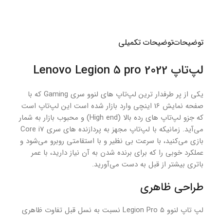
Multi
Mode Bluetooth &amp
amp Wireless
انتخاب گزینه ها
انتخاب گزینه ها
اطل
توضیحات
توضیحات تکمیلی
لپ‌تاپ 2022 Lenovo Legion 5 pro
یکی از پر طرفدار ترین لپ‌تاپ های لنوو سری Gaming که با
صفحه نمایش 16 اینچی وارد بازار شده است این لپ‌تاپ است
که جزو لپ‌تاپ های رده بالا (High end) و محبوب بازار به شمار
می‌آید. زمانیکه با لپ‌تاپ مجهز به پردازنده‌ های سری Core i7
بازی می‌کنید، با سرعت بی نظیر و با استقامتی روبرو می‌شود و
عملکرد خوبی را که برای برنده شدن به آن نیاز دارید، با عمر
باتری بیشتر از قبل به دست می‌آورید.
طراحی ظاهری
لپ تاپ لنوو Legion Pro 5 نسبت به نسل قبل تفاوت ظاهری