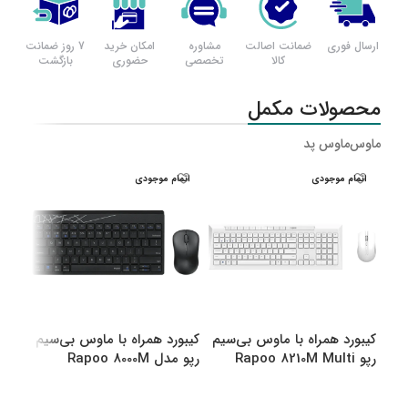
ارسال فوری
ضمانت اصالت
مشاوره
امکان خرید
7 روز ضمانت
کالا
تخصصی
حضوری
بازگشت
محصولات مکمل
ماوس
ماوس پد
اتمام موجودی
اتمام موجودی
اتم
کیبورد همراه با ماوس بی‌سیم
کیبورد همراه با ماوس بی‌سیم
کیبو
رپو Rapoo 8210M Multi
رپو مدل Rapoo 8000M
رپو مدل M
Multi
Mode Bluetooth &amp
amp Wireless
انتخاب گزینه ها
انتخاب گزینه ها
اطل