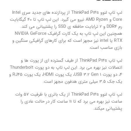
لپ تاپ لنوو ThinkPad P14s از پردازنده های جدید سری Intel
Core و AMD Ryzen نیرو می گیرد. این لپ تاپ تا 40 گیگابایت
رم DDR4 و 2 ترابایت حافظه ی SSD را پشتیبانی می کند.
همچنین این لپ تاپ به یک کارت گرافیک NVIDIA GeForce
RTX یا intel نیز مجهز است که برای کارهای گرافیکی سنگین و
بازی مناسب است.
لپ تاپ ThinkPad P14s از طیف گسترده ای از پورت ها و
اتصالات نیز بهره می برد. این لپ تاپ به دو پورت Thunderbolt
4، دو پورت USB 3.2 Gen 1، یک پورت HDMI، یک پورت RJ45 و
یک جک 3.5 میلی متری هدفون مجهز است.
لپ تاپ لنوو ThinkPad P14s از یک باتری با ظرفیت 57 وات
ساعت نیز بهره می برد که تا 11 ساعت کار در حالت عادی را
پشتیبانی میکند.