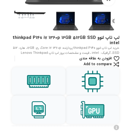
لپ تاپ لنوو thinkpad P14s i7 1360p 16GB 512GB SSD
intel
خرید لپ تاپ لنوو thinkpad P14s پردازنده: Core i7 1360p، رم: 16GB، هارد: 512
SSD، گرافیک : intel ، قیمت و مشخصات بروز لپ تاپ Lenovo Thinkpad
افزودن به علاقه مندی
Add to compare