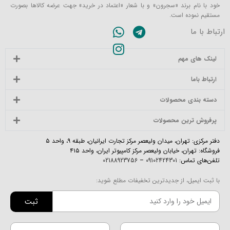
خود با نام برند «سجرون» و با شعار «اعتماد در خرید» جهت عرضه کالاها بصورت
مستقیم نموده است.
ارتباط با ما
لینک های مهم
ارتباط باما
دسته بندی محصولات
پرفروش ترین محصولات
دفتر مرکزی: تهران، میدان ولیعصر مرکز تجارت ایرانیان، طبقه ۹، واحد ۵
فروشگاه: تهران، خیابان ولیعصر مرکز کامپیوتر ایران، واحد ۴۱۵
تلفن‌های تماس:
09102424301
–
02188923756
با ثبت ایمیل، از جدیدترین تخفیفات مطلع شوید:
ثبت