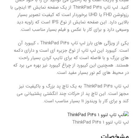
سبک و باریک است و به راحتی می توانید آن را با خود حمل
کنید. لپ تاپ ThinkPad P14s از یک صفحه نمایش 14 اینچی با
رزولوشن FHD یا UHD برخوردار است که کیفیت تصویر بسیار
بالایی دارد. این صفحه نمایش از نوع IPS است که زاویه دید
وسیعی دارد و برای کار با عکس و فیلم بسیار مناسب است.
یکی از ویژگی های بارز لپ تاپ ThinkPad P14s ، کیبورد آن
است. کیبورد این لپ تاپ از نوع جزیره ای است و دارای دکمه
های بزرگ و با فاصله است که برای تایپ کردن بسیار راحت
هستند. همچنین این کیبورد از چراغ کیبورد نیز بهره می برد که
در محیط های کم نور بسیار مفید است.
لپ تاپ ThinkPad P14s به یک تاچ پد بزرگ و باکیفیت نیز
مجهز است. این تاچ پد از حرکات چند انگشتی پشتیبانی می
کند و برای کار با ویندوز 11 بسیار مناسب است.
لپ تاپ لنوو ThinkPad P14s 1
مشخصات