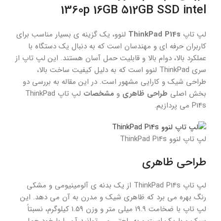
1360p 16GB 512GB SSD intel
لپ تاپ
ThinkPad P14s
لنوو، یک گزینه ی بسیار مناسب برای
کاربران حرفه ای و مهندسان است که به دنبال یک دستگاه با
عملکرد بالا، دوام بالا و قابلیت حمل آسان هستند. این لپ تاپ از
سری ThinkPad لنوو است که به دلیل کیفیت ساخت بالا،
طراحی شیک و کارایی مشهور است. در این مقاله به بررسی دو
بخش اصلی
طراحی ظاهری
و
مشخصات
لپ تاپ ThinkPad
P14s می پردازیم.
لپ تاپ لنوو ThinkPad P14s
طراحی ظاهری
لپ تاپ ThinkPad P14s از یک بدنه ی آلومینیومی و مشکی
رنگ بهره می برد که ظاهری شیک و مدرن به آن می دهد. این
لپ تاپ با ضخامت 19.9 میلی متر و وزن 1.59 کیلوگرم، نسبتاً