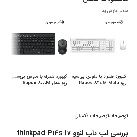
ماوس
ماوس پد
اتمام موجودی
اتمام موجودی
اتم
کیبورد همراه با ماوس بی‌سیم
کیبورد همراه با ماوس بی‌سیم
کیبو
رپو Rapoo 8210M Multi
رپو مدل Rapoo 8000M
رپو مدل M
Multi
Mode Bluetooth &amp
amp Wireless
انتخاب گزینه ها
انتخاب گزینه ها
اطل
توضیحات
توضیحات تکمیلی
بررسی لپ تاپ لنوو thinkpad P14s i7