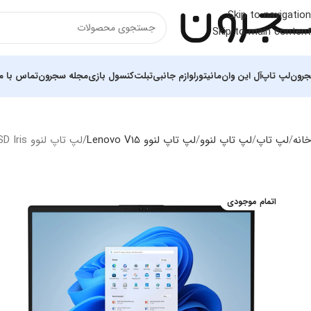
Skip to navigation
Skip to main content
رون
لپ تاپ
آل این وان
مانیتور
لوازم جانبی
تبلت
کنسول بازی
مجله سجرون
تماس با ما
خانه
لپ تاپ
لپ‌ تاپ لنوو
لپ تاپ لنوو Lenovo V15
لپ تاپ لنوو V15 i5 1235U 12GB 1TB SSD Iris
اتمام موجودی