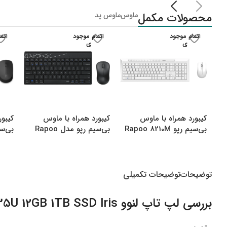
لپ تاپ IdeaPad Gaming
محصولات مکمل
ماوس
ماوس پد
لپ تاپ Legion
اتمام موجود
اتمام موجود
اتم
لپ تاپ LOQ
ی
ی
لپ تاپ ThinkBook
لپ تاپ ThinkPad
لپ تاپ Flex
لپ تاپ V15
کیبورد همراه با ماوس
کیبورد همراه با ماوس
کیبور
لپ تاپ Yoga
بی‌سیم رپو Rapoo 8210M
بی‌سیم رپو مدل Rapoo
000M
8000M Multi
Multi Mode Bluetooth
&amp amp Wireless
توضیحات
توضیحات تکمیلی
بررسی لپ تاپ لنوو V15 i5 1235U 12GB 1TB SSD Iris