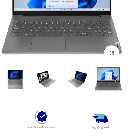
بزرگنمایی تصویر
لپ تاپ لنوو (مشاهده همه)
بر اساس سری
پرطرفدار لنوو
لپ تاپ IdeaPad 1
لپ تاپ IdeaPad 3
ارسال فوری
ضمانت اصالت کالا
لپ تاپ IdeaPad 5