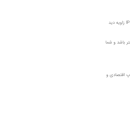
LENOVO V15 دارای صفحه نمایش 15.6 اینچی با رزولوشن 1920 x 1080 پیکسل است. این صفحه نمایش از نوع TN است که به اندازه پنل‌های IPS زاویه دید
ر باشد و شما
تاپ اقتصادی و