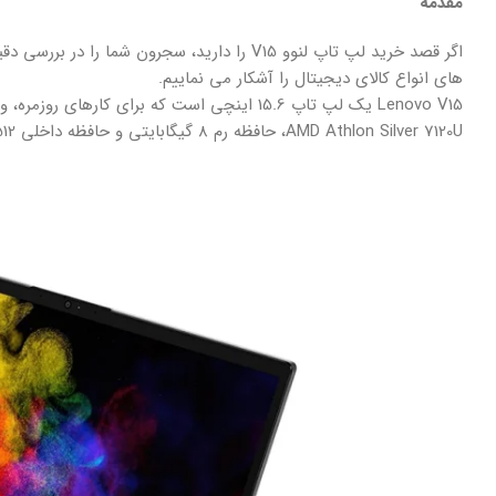
مقدمه
های انواع کالای دیجیتال را آشکار می نماییم.
Lenovo V15 یک لپ تاپ 15.6 اینچی است که برای
AMD Athlon Silver 7120U، حافظه رم 8 گیگابایتی و حافظه داخلی 512 گیگابایتی SSD بهره می‌برد.