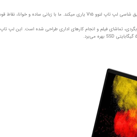
اگر قصد خرید لپ تاپ لنوو V15 را دارید، سجرون شما را در بررسی دقیق شاسی لپ تاپ لنوو V15 یاری میکند. ما با زبانی ساده
 کارهای روزمره، وبگردی، تماشای فیلم و انجام کارهای اداری طراحی شده است. این لپ تاپ