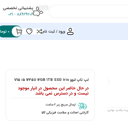
پشتیبانی تخصصی
88929206 - 021
ورود / ثبت نام
0
توما
لپ تاپ لنوو V15 i5 1235U 12GB 1TB SSD Iris
در حال حاضر این محصول در انبار موجود
نیست و در دسترس نمی باشد.
ارسال سریع زیر 2 ساعت
صورت پلمپ بودن،
گارانتی اصالت و سلامت فیزیکی کالا