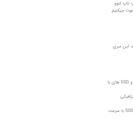
 تاپ لنوو
 جدید این سری
این لپ تاپ‌ها به طور معمول از پردازنده‌های قدرتمند اینتل و کارت‌های گرافیکی پرچم‌دار NVIDIA بهره می‌برند. همچنین، حافظه رم سریع DDR5 و SSD‌ های با
رافیکی
در لپ تاپ لژیون پرو حافظه رم سریع و ظرفیت ذخیره‌سازی بالا، به شما در اجرای چند برنامه همزمان و ذخیره‌سازی سریع اطلاعات کمک می‌کند. SSD با سرعت