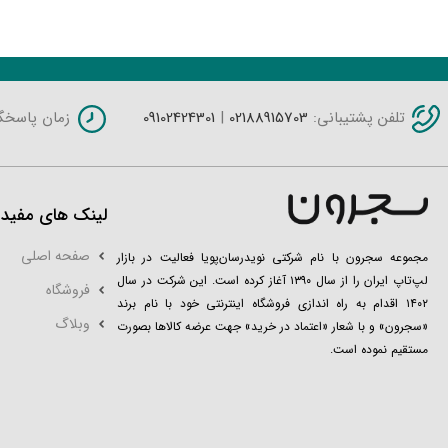
محصولات مشابه
تلفن پشتیبانی:
02188915703
|
09102424301
زمان پاسخگویی: شنبه 
لینک های مفید
صفحه اصلی
مجموعه سجرون با نام شرکتی نویدرسان‌پویا فعالیت در بازار
لپ‌تاپ ایران را از سال ۱۳۹۰ آغاز کرده است. این شرکت در سال
فروشگاه
۱۴۰۲ اقدام به راه اندازی فروشگاه اینترنتی خود با نام برند
وبلاگ
«سجرون» و با شعار «اعتماد در خرید» جهت عرضه کالاها بصورت
مستقیم نموده است.