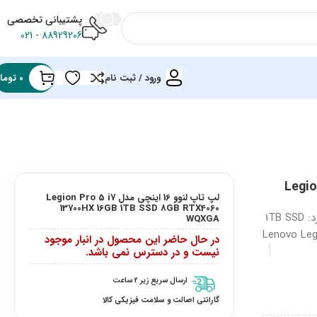
پشتیبانی تخصصی
88929206 - 021
ورود / ثبت نام
0
توما
Legion Pr
لپ تاپ لنوو 16 اینچی مدل Legion Pro 5 i7
13700HX 16GB 1TB SSD 8GB RTX4060
لپ تاپ لنوو Legion Pro 5 پردازنده: Core i7 13700HX، رم: 16GB ، هارد: 1TB SSD
WQXGA
در حال حاضر این محصول در انبار موجود
نیست و در دسترس نمی باشد.
ارسال سریع زیر 2 ساعت
گارانتی اصالت و سلامت فیزیکی کالا