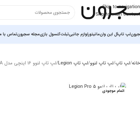
Skip to navigation
Skip to main content
رون
لپ تاپ
آل این وان
مانیتور
لوازم جانبی
تبلت
کنسول بازی
مجله سجرون
تماس با ما
خانه
لپ تاپ
لپ‌ تاپ لنوو
لپ تاپ Legion
لپ تاپ لنوو 16 اینچی مدل Legion Pro 5 i7 13700HX 16GB 1TB SSD 8GB RTX4060 WQXGA
اتمام موجودی