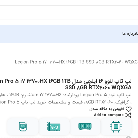
درباره ما
لپ تاپ لنوو 16 اینچی مدل o 5 i7 13700HX 16GB 1TB
SSD 8GB RTX4060 WQXGA
، گرافیک: 8GB RTX4060، قیمت و مشخصات خرید لپ تاپ Lenovo Legion Pro 5
افزودن به علاقه مندی
Add to compare