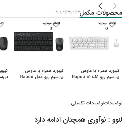
لپ تاپ IdeaPad Gaming
محصولات مکمل
ماوس
ماوس پد
لپ تاپ Legion
لپ تاپ LOQ
اتمام موجود
اتمام موجود
اتم
ی
ی
لپ تاپ ThinkBook
لپ تاپ ThinkPad
لپ تاپ Flex
لپ تاپ V15
کیبورد همراه با ماوس
کیبورد همراه با ماوس
کیبور
لپ تاپ Yoga
بی‌سیم رپو Rapoo 8210M
بی‌سیم رپو مدل Rapoo
000M
8000M Multi
Multi Mode Bluetooth
&amp amp Wireless
توضیحات
توضیحات تکمیلی
لنوو : نوآوری همچنان ادامه دارد