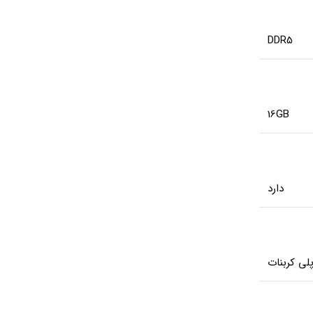
DDR5
16GB
دارد
لی‌ کربنات