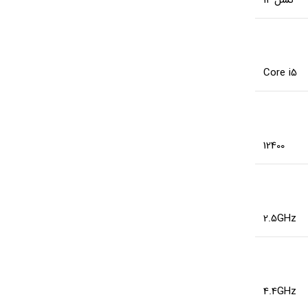
Core i5
12400
2.5GHz
4.4GHz