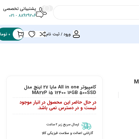
پشتیبانی تخصصی
88929206 - 021
ورود / ثبت نام
0
توما
MA27P
کامپیوتر All in one مایا 27 اینچ مدل
MA27P i5 12400 16GB 500SSD
در حال حاضر این محصول در انبار موجود
نیست و در دسترس نمی باشد.
ارسال سریع زیر 2 ساعت
گارانتی اصالت و سلامت فیزیکی کالا