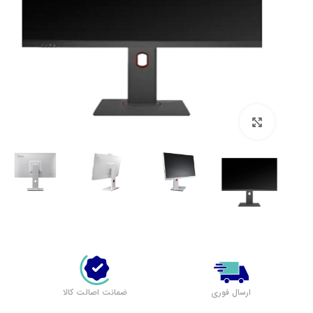
بزرگنمایی تصویر
لپ تاپ لنوو (مشاهده همه)
بر اساس سری
پرطرفدار لنوو
لپ تاپ IdeaPad 1
لپ تاپ IdeaPad 3
ارسال فوری
ضمانت اصالت کالا
لپ تاپ IdeaPad 5