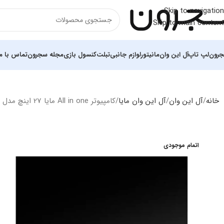
Skip to navigation
Skip to main content
رون
لپ تاپ
آل این وان
مانیتور
لوازم جانبی
تبلت
کنسول بازی
مجله سجرون
تماس با ما
خانه
آل این وان
آل این وان مایا
کامپیوتر All in one مایا 27 اینچ مدل MA27P i5 12400 16GB 500SSD
اتمام موجودی