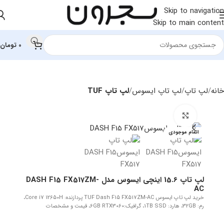
Skip to navigation
Skip to main content
0
تومان
خانه
لپ تاپ
لپ تاپ ایسوس
لپ تاپ TUF
بزرگنمایی تصویر
اتمام موجودی
لپ تاپ 15.6 اینچی ایسوس مدل DASH F15 FX517ZM-
AC
خرید لپ تاپ ایسوس TUF Dash F15 FX517ZM-AC پردازنده: Core i7 12650H،
رم: 32GB، هارد: 1TB SSD، گرافیک:6GB RTX3060، قیمت و مشخصات