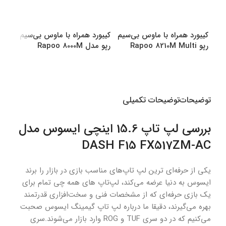
کیبورد همراه با ماوس بی‌سیم
کیبورد همراه با ماوس بی‌سیم
کیبو
رپو Rapoo 8210M Multi
رپو مدل Rapoo 8000M
رپو مدل M
Multi
Mode Bluetooth &amp
amp Wireless
انتخاب گزینه ها
انتخاب گزینه ها
اطل
توضیحات
توضیحات تکمیلی
بررسی لپ تاپ 15.6 اینچی ایسوس مدل
DASH F15 FX517ZM-AC
یکی از حرفه‌ای ترین لپ تاپ‌های مناسب بازی در بازار را برند
ایسوس به دنیا عرضه می‌کند، لپ‌تاپ های همه چی تمام برای
یک بازی حرفه‌ای که از مشخصات فنی و سخت‌افزاری قدرتمند
بهره می‌گیرند، دقیقا ما درباره لپ تاپ گیمینگ ایسوس صحبت
می‌کنیم که در دو سری TUF و ROG وارد بازار می‌شوند.سری