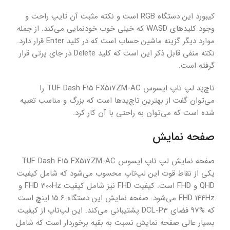
کیبورد این دستگاه RGB است و نکته مثبت آن تایپ راحت و
وجود کلید‌های WASD که خیلی خوب خودنمایی می‌کند. از جمله
موارد دیگر گزینه ماشین حساب است که در کلید Enter قرار دارد.
نکته منفی قابل ذکر این است که کلید Delete در جای پرتی قرار
گرفته است.
تاچ‌پد لپ تاپ ایسوس TUF Dash F15 FX517ZM-AC را
می‌توان گفت از بهترین تاچ‌پدها است که بزرگ و مناسب تعبیه
شده است که می‌توان به راحتی با آن کار کرد.
صفحه نمایش
صفحه نمایش لپ تاپ ایسوس TUF Dash F15 FX517ZM-AC
یکی از نقاط قوت این لپ‌تاپ محسوب می‌شود که شامل کیفیت
QHD و FHD است. کیفیت FHD نیز شامل کیفیت FHD 300Hz و
FHD 144Hz می‌شود. صفحه نمایش این دستگاه 15.6 اینچ است
که %97 فضای DCL-P3 پشتیبانی می‌کند. این لپ‌تاپ از کیفیت
بسیار عالی صفحه نمایش نسبت به بقیه برخوردار است که شامل