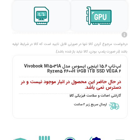
درخواست مرجوع کردن کالا تنها در صورتی قابل تایید است که کالا در شرایط اولیه
باشد (در صورت پلمپ بودن، کالا نباید باز شده باشد).
لپ‌تاپ 15.6 اینچی ایسوس مدل Vivobook M1503IA
Ryzen5 4600H 16GB 1TB SSD VEGA 6
در حال حاضر این محصول در انبار موجود نیست و در
دسترس نمی باشد.
گارانتی اصالت و سلامت فیزیکی کالا
ارسال سریع زیر 2 ساعت