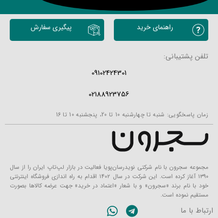
محصولات مشابه
راهنمای خرید
پیگیری سفارش
تلفن پشتیبانی:
09102424301
02188923756
زمان پاسخگویی: شنبه تا چهارشنبه 10 تا 20، پنجشنبه 10 تا 16
مجموعه سجرون با نام شرکتی نویدرسان‌پویا فعالیت در بازار لپ‌تاپ ایران را از سال
۱۳۹۰ آغاز کرده است. این شرکت در سال ۱۴۰۲ اقدام به راه اندازی فروشگاه اینترنتی
خود با نام برند «سجرون» و با شعار «اعتماد در خرید» جهت عرضه کالاها بصورت
مستقیم نموده است.
ارتباط با ما