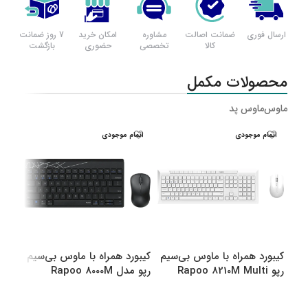
ارسال فوری
ضمانت اصالت
مشاوره
امکان خرید
7 روز ضمانت
کالا
تخصصی
حضوری
بازگشت
محصولات مکمل
ماوس
ماوس پد
اتمام موجودی
اتمام موجودی
اتم
کیبورد همراه با ماوس بی‌سیم
کیبورد همراه با ماوس بی‌سیم
کیبو
رپو Rapoo 8210M Multi
رپو مدل Rapoo 8000M
رپو مدل M
Multi
Mode Bluetooth &amp
amp Wireless
انتخاب گزینه ها
انتخاب گزینه ها
اطل