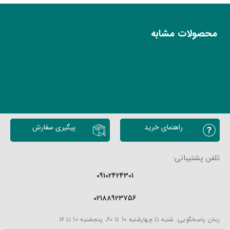
محصولات مشابه
راهنمای خرید
پیگیری سفارش
تلفن پشتیبانی:
09102424301
02188923756
زمان پاسخگویی: شنبه تا چهارشنبه 10 تا 20، پنجشنبه 10 تا 16