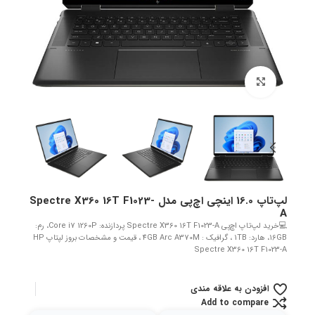
بزرگنمایی تصویر
لپ‌تاپ 16.0 اینچی اچ‌پی مدل Spectre X360 16T F1023-
A
💻خرید لپ‌تاپ اچ‌پی Spectre X360 16T F1023-A پردازنده: Core i7 1260P، رم:
16GB، هارد: 1TB ، گرافیک : 4GB Arc A370M ، قیمت و مشخصات بروز لپتاپ HP
Spectre X360 16T F1023-A
افزودن به علاقه مندی
Add to compare