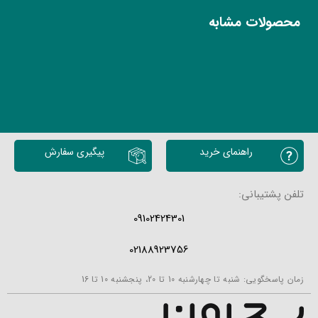
محصولات مشابه
راهنمای خرید
پیگیری سفارش
تلفن پشتیبانی:
09102424301
02188923756
زمان پاسخگویی: شنبه تا چهارشنبه 10 تا 20، پنجشنبه 10 تا 16