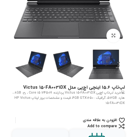
بزرگنمایی تصویر
لپ‌تاپ 15.6 اینچی اچ‌پی مدل Victus 15-FA0031DX
💻خرید لپ‌تاپ اچ‌پی Victus 15-FA0031DX پردازنده: Core i5 12450H ، رم: 8GB ،
هارد: 512GB، گرافیک : 4GB GTX1650، قیمت و مشخصات بروز لپتاپ HP Victus
15-FA0031DX
افزودن به علاقه مندی
Add to compare