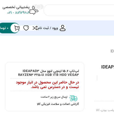
پشتیبانی تخصصی
88929206 - 021
ورود / ثبت نام
0
توما
IDEAPAD3 
لپ‌تاپ 15.6 اینچی لنوو مدل IDEAPAD3
RAYZEN3 3250U 8GB 1TB HDD VEGA3
در حال حاضر این محصول در انبار موجود
نیست و در دسترس نمی باشد.
ارسال سریع زیر 2 ساعت
گارانتی اصالت و سلامت فیزیکی کالا
لمپ بودن، کالا