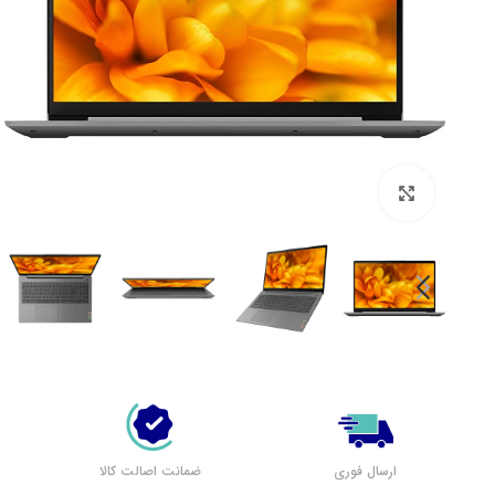
بزرگنمایی تصویر
لپ تاپ لنوو (مشاهده همه)
بر اساس سری
پرطرفدار لنوو
لپ تاپ IdeaPad 1
لپ تاپ IdeaPad 3
لپ تاپ IdeaPad 5
ارسال فوری
ضمانت اصالت کالا