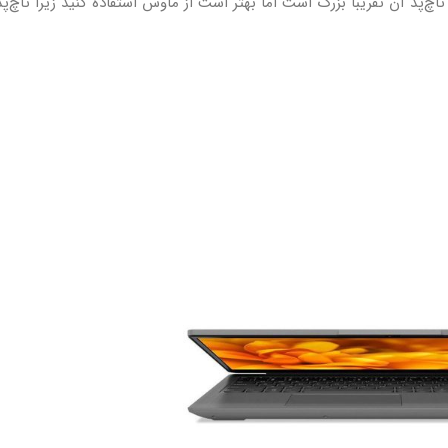
اچ‌پد آن تقریبا بزرگ است اما بهتر است از ماوس استفاده کنید زیرا تاچ‌پ