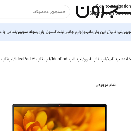
Skip to navigation
Skip to main content
رون
لپ تاپ
آل این وان
مانیتور
لوازم جانبی
تبلت
کنسول بازی
مجله سجرون
تماس با ما
خانه
لپ تاپ
لپ‌ تاپ لنوو
لپ تاپ IdeaPad
لپ تاپ IdeaPad 3
لپ‌تاپ 15.6 اینچی لنوو مدل DEAPAD3 RAYZEN3 3250U 8GB 1TB HDD VEGA3
اتمام موجودی