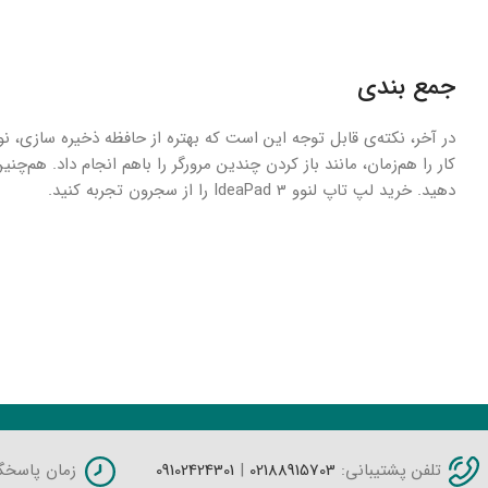
جمع بندی
کار را هم‌زمان، مانند باز کردن چندین مرورگر را باهم انجام داد. هم‌
دهید. خرید لپ تاپ لنوو IdeaPad 3 را از سجرون تجربه کنید.
محصولات مشابه
تلفن پشتیبانی:
02188915703
|
09102424301
زمان پاسخگویی: شنبه 