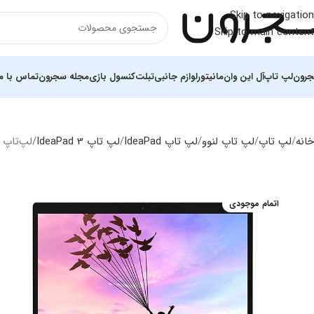
Skip to navigation
Skip to main content
رون
لپ تاپ
آل این وان
مانیتور
لوازم جانبی
تبلت
کنسول بازی
مجله سجرون
تماس با ما
خانه
لپ تاپ
لپ‌ تاپ لنوو
لپ تاپ IdeaPad
لپ تاپ IdeaPad 3
لپ‌تاپ 14 اینچی لنوو مدل IdeaPad 3 NDE
اتمام موجودی