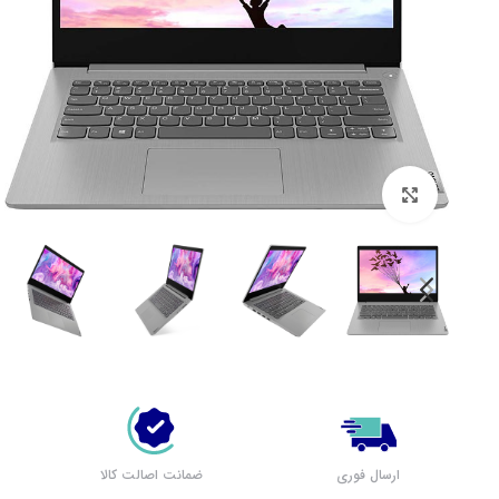
بزرگنمایی تصویر
لپ تاپ لنوو (مشاهده همه)
بر اساس سری
پرطرفدار لنوو
لپ تاپ IdeaPad 1
لپ تاپ IdeaPad 3
لپ تاپ IdeaPad 5
ارسال فوری
ضمانت اصالت کالا