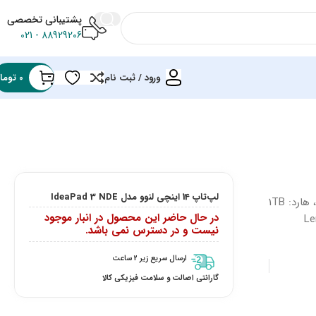
پشتیبانی تخصصی
88929206 - 021
ورود / ثبت نام
0
توما
لپ‌تاپ 14 اینچی لنوو مدل IdeaPad 3 NDE
خرید لپ تاپ لنوو IdeaPad 3 NDE پردازنده: Core i3 1115G4، رم: 8GB، هارد: 1TB
در حال حاضر این محصول در انبار موجود
نیست و در دسترس نمی باشد.
ارسال سریع زیر 2 ساعت
گارانتی اصالت و سلامت فیزیکی کالا