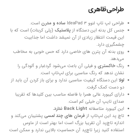
طراحی‌ظاهری
طراحی لپ تاپ لنوو IdeaPad 3
ساده و مدرن
است.
جنس کل بدنه این دستگاه از
پلاستیک
(پلی کربنات) است که با
این قیمت انتظار زیادی از آن نمیشد داشت اما جذابیت
چشمگیری دارد.
روی بدنه آن پترن های خاصی دارد که حس خوبی به مخاطب
می‌دهد.
رنگ
خاکستری
و فیلی آن باعث می‌شود گردغبار و آلودگی را
نشان ندهد که رنگ مناسبی برای لپ‌تاپ است.
لولا
این دستگاه کیفیت مناسبی ندارد و برای باز کردن آن باید از
دو دست کمک گرفت.
دارای کیبورد عالی همرا با فاصله مناسب بین کلیدها که تقریبا
صدای تایپ آن خیلی کم است.
این کیبورد متاسفانه
Back Light ندارد.
تاچ پد این لپ‌تاپ از
فرمان های چند لمسی
پشتیبان می‌کند و
اندازه تاچ‌پد آن تقریبا بزرگ است اما بهتر است از ماوس
استفاده کنید زیرا تاچ‌پد آن حساسیت بالایی ندارد و ممکن است