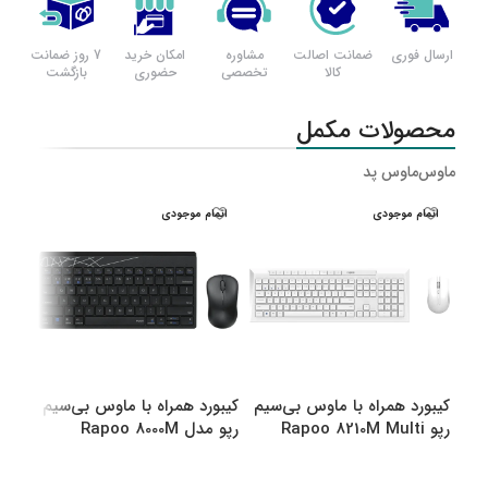
ارسال فوری
ضمانت اصالت
مشاوره
امکان خرید
7 روز ضمانت
کالا
تخصصی
حضوری
بازگشت
محصولات مکمل
ماوس
ماوس پد
اتمام موجودی
اتمام موجودی
اتم
کیبورد همراه با ماوس بی‌سیم
کیبورد همراه با ماوس بی‌سیم
کیبو
رپو Rapoo 8210M Multi
رپو مدل Rapoo 8000M
رپو مدل M
Multi
Mode Bluetooth &amp
amp Wireless
انتخاب گزینه ها
انتخاب گزینه ها
اطل