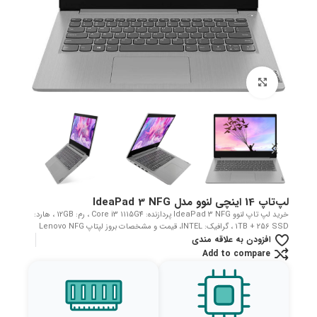
بزرگنمایی تصویر
لپ‌تاپ 14 اینچی لنوو مدل IdeaPad 3 NFG
خرید لپ تاپ لنوو IdeaPad 3 NFG پردازنده: Core i3 1115G4 ، رم: 12GB ، هارد:
1TB + 256 SSD ، گرافیک: INTEL، قیمت و مشخصات بروز لپتاپ Lenovo NFG
افزودن به علاقه مندی
Add to compare