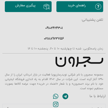
محصولات مشابه
راهنمای خرید
پیگیری سفارش
تلفن پشتیبانی:
09102424301
02188923756
زمان پاسخگویی: شنبه تا چهارشنبه 10 تا 20، پنجشنبه 10 تا 16
مجموعه سجرون با نام شرکتی نویدرسان‌پویا فعالیت در بازار لپ‌تاپ ایران را از سال
۱۳۹۰ آغاز کرده است. این شرکت در سال ۱۴۰۲ اقدام به راه اندازی فروشگاه اینترنتی
خود با نام برند «سجرون» و با شعار «اعتماد در خرید» جهت عرضه کالاها بصورت
مستقیم نموده است.
ارتباط با ما