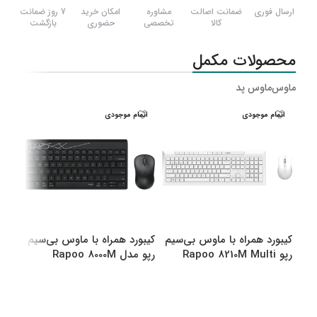
ارسال فوری
ضمانت اصالت
مشاوره
امکان خرید
7 روز ضمانت
کالا
تخصصی
حضوری
بازگشت
محصولات مکمل
ماوس
ماوس پد
اتمام موجودی
اتمام موجودی
اتم
کیبورد همراه با ماوس بی‌سیم
کیبورد همراه با ماوس بی‌سیم
کیبو
رپو Rapoo 8210M Multi
رپو مدل Rapoo 8000M
رپو مدل M
Multi
Mode Bluetooth &amp
amp Wireless
انتخاب گزینه ها
انتخاب گزینه ها
اطل