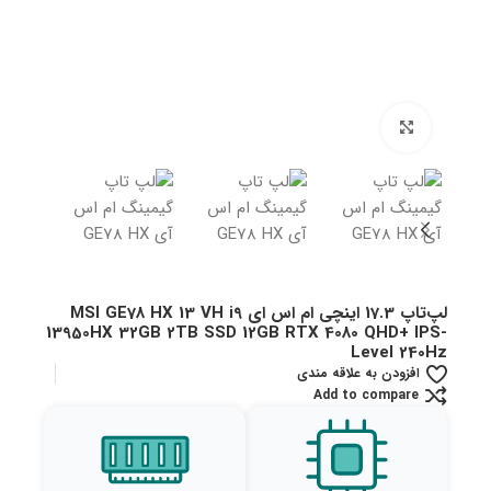
بزرگنمایی تصویر
لپ‌تاپ 17.3 اینچی ام اس ای MSI GE78 HX 13 VH i9
13950HX 32GB 2TB SSD 12GB RTX 4080 QHD+ IPS-
Level 240Hz
افزودن به علاقه مندی
Add to compare