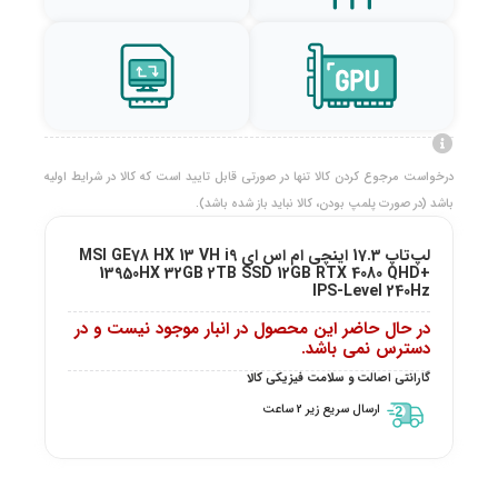
درخواست مرجوع کردن کالا تنها در صورتی قابل تایید است که کالا در شرایط اولیه
باشد (در صورت پلمپ بودن، کالا نباید باز شده باشد).
لپ‌تاپ 17.3 اینچی ام اس ای MSI GE78 HX 13 VH i9
13950HX 32GB 2TB SSD 12GB RTX 4080 QHD+
IPS-Level 240Hz
در حال حاضر این محصول در انبار موجود نیست و در
دسترس نمی باشد.
گارانتی اصالت و سلامت فیزیکی کالا
ارسال سریع زیر 2 ساعت