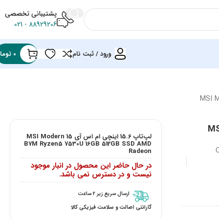
پشتیبانی تخصصی
88929206 - 021
ورود / ثبت نام
0
توما
MSI M
لپ‌تاپ 15.6 اینچی ام اس آی MSI Modern 15
B7M Ryzen5 7530U 16GB 512GB SSD AMD
Radeon
در حال حاضر این محصول در انبار موجود
نیست و در دسترس نمی باشد.
ارسال سریع زیر 2 ساعت
گارانتی اصالت و سلامت فیزیکی کالا