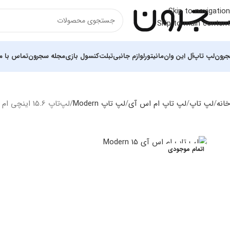
Skip to navigation
Skip to main content
رون
لپ تاپ
آل این وان
مانیتور
لوازم جانبی
تبلت
کنسول بازی
مجله سجرون
تماس با ما
خانه
لپ تاپ
لپ تاپ ام اس آی
لپ تاپ Modern
لپ‌تاپ 15.6 اینچی ام اس آی MSI Modern 15 B7M Ryzen5 7530U 16GB 512GB SSD AMD Radeon
اتمام موجودی