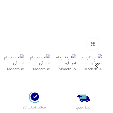
بزرگنمایی تصویر
لپ تاپ لنوو (مشاهده همه)
بر اساس سری
پرطرفدار لنوو
لپ تاپ IdeaPad 1
لپ تاپ IdeaPad 3
لپ تاپ IdeaPad 5
ارسال فوری
ضمانت اصالت کالا