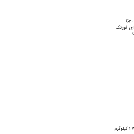
اتمام موجود
اتمام موجود
ی فورتک
ی
ی
ماوس بی سیم ای فورتک
ماوس بی سیم ای فورتک
مدل G3-330N
مدل G7-600NX
1. کیلوگرم