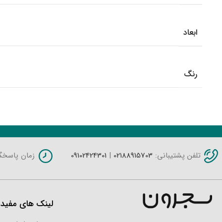
ابعاد
رنگ
محصولات مشابه
تلفن پشتیبانی:
02188915703
|
09102424301
زمان پاسخگویی: شنبه 
لینک های مفید