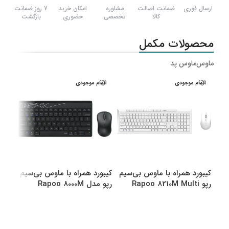
ارسال فوری
ضمانت اصالت
مشاوره
امکان خرید
7 روز ضمانت
کالا
تخصصی
حضوری
بازگشت
محصولات مکمل
ماوس
ماوس پد
اتمام موجودی
اتمام موجودی
اتم
کیبورد همراه با ماوس بی‌سیم
کیبورد همراه با ماوس بی‌سیم
کیبو
رپو Rapoo 8210M Multi
رپو مدل Rapoo 8000M
رپو مدل M
Multi
Mode Bluetooth &amp
amp Wireless
انتخاب گزینه ها
انتخاب گزینه ها
اطل