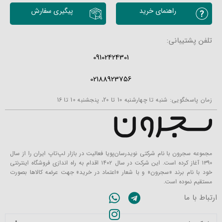
محصولات مشابه
راهنمای خرید
پیگیری سفارش
تلفن پشتیبانی:
09102424301
02188923756
زمان پاسخگویی: شنبه تا چهارشنبه 10 تا 20، پنجشنبه 10 تا 16
مجموعه سجرون با نام شرکتی نویدرسان‌پویا فعالیت در بازار لپ‌تاپ ایران را از سال
۱۳۹۰ آغاز کرده است. این شرکت در سال ۱۴۰۲ اقدام به راه اندازی فروشگاه اینترنتی
خود با نام برند «سجرون» و با شعار «اعتماد در خرید» جهت عرضه کالاها بصورت
مستقیم نموده است.
ارتباط با ما