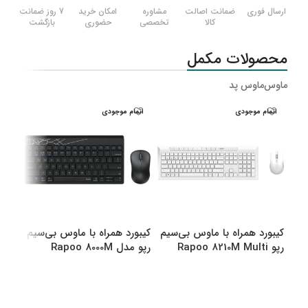
ارسال فوری
ضمانت اصالت
مشاوره
امکان خرید
7 روز ضمانت
کالا
تخصصی
حضوری
بازگشت
محصولات مکمل
ماوس
ماوس پد
اتمام موجودی
اتمام موجودی
اتم
کیبورد همراه با ماوس بی‌سیم
کیبورد همراه با ماوس بی‌سیم
کیبو
رپو Rapoo 8210M Multi
رپو مدل Rapoo 8000M
رپو مدل M
Multi
Mode Bluetooth &amp
amp Wireless
انتخاب گزینه ها
انتخاب گزینه ها
اطل