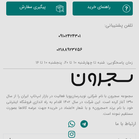
محصولات مشابه
راهنمای خرید
پیگیری سفارش
تلفن پشتیبانی:
09102424301
02188923756
زمان پاسخگویی: شنبه تا چهارشنبه 10 تا 20، پنجشنبه 10 تا 16
مجموعه سجرون با نام شرکتی نویدرسان‌پویا فعالیت در بازار لپ‌تاپ ایران را از سال
۱۳۹۰ آغاز کرده است. این شرکت در سال ۱۴۰۲ اقدام به راه اندازی فروشگاه اینترنتی
خود با نام برند «سجرون» و با شعار «اعتماد در خرید» جهت عرضه کالاها بصورت
مستقیم نموده است.
ارتباط با ما