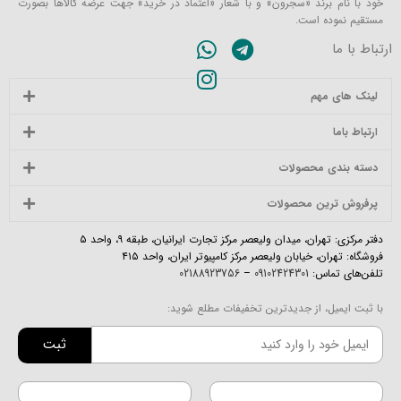
خود با نام برند «سجرون» و با شعار «اعتماد در خرید» جهت عرضه کالاها بصورت
مستقیم نموده است.
ارتباط با ما
لینک های مهم
ارتباط باما
دسته بندی محصولات
پرفروش ترین محصولات
دفتر مرکزی: تهران، میدان ولیعصر مرکز تجارت ایرانیان، طبقه ۹، واحد ۵
فروشگاه: تهران، خیابان ولیعصر مرکز کامپیوتر ایران، واحد ۴۱۵
تلفن‌های تماس:
09102424301
–
02188923756
با ثبت ایمیل، از جدیدترین تخفیفات مطلع شوید:
ثبت