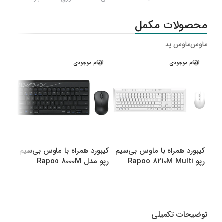
محصولات مکمل
ماوس
ماوس پد
اتمام موجودی
اتمام موجودی
اتم
کیبورد همراه با ماوس بی‌سیم
کیبورد همراه با ماوس بی‌سیم
کیبو
رپو Rapoo 8210M Multi
رپو مدل Rapoo 8000M
رپو مدل M
Multi
Mode Bluetooth &amp
amp Wireless
انتخاب گزینه ها
انتخاب گزینه ها
اطل
توضیحات تکمیلی