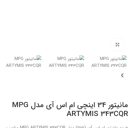
بزرگنمایی تصویر
مانیتور 34 اینچی ام اس آی مدل MPG
ARTYMIS 343CQR
خرید مانیتور ام اس آی (msi) مدل MPG ARTYMIS 343CQR مناسب