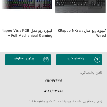
کیبورد رپو مدل KRapoo NK2000
کیبورد رپو مدل Rapoo V500 RGB
– Full Mechanical Gaming
Wired
Keyboard – Full
Programmable Keys
انتخاب گزینه ها
انتخاب گزینه ها
راهنمای خرید
پیگیری سفارش
تلفن پشتیبانی:
09102424301
02188923756
زمان پاسخگویی: شنبه تا چهارشنبه 10 تا 20، پنجشنبه 10 تا 16