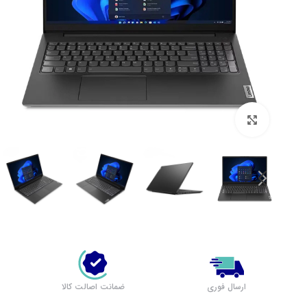
بزرگنمایی تصویر
لپ تاپ لنوو (مشاهده همه)
بر اساس سری
پرطرفدار لنوو
لپ تاپ IdeaPad 1
لپ تاپ IdeaPad 3
ارسال فوری
ضمانت اصالت کالا
لپ تاپ IdeaPad 5