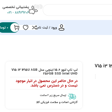
پشتیبانی تخصصی
88929206 - 021
ورود / ثبت نام
0
توما
V15 i3 1315U 8
لپ تاپ لنوو 15.6 اینچی مدل V15 i3 1315U 8GB
256GB SSD Intel UHD
در حال حاضر این محصول در انبار موجود
نیست و در دسترس نمی باشد.
ارسال سریع زیر 2 ساعت
گارانتی اصالت و سلامت فیزیکی کالا