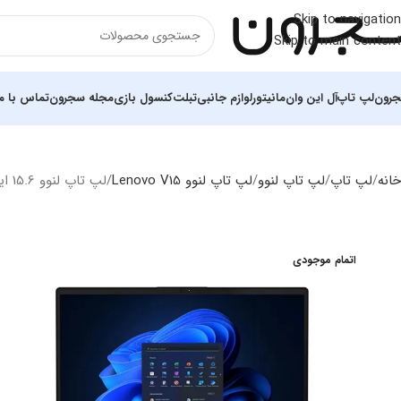
Skip to navigation
Skip to main content
رون
لپ تاپ
آل این وان
مانیتور
لوازم جانبی
تبلت
کنسول بازی
مجله سجرون
تماس با ما
خانه
لپ تاپ
لپ‌ تاپ لنوو
لپ تاپ لنوو Lenovo V15
لپ تاپ لنوو 15.6 اینچی مدل V15 i3 1315U 8GB 256GB SSD Intel UHD
اتمام موجودی