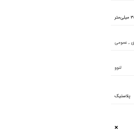
ی
,
عمومی
لنوو
پلاستیک
❌