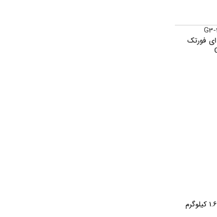
اتمام موجود
اتمام موجود
ی فورتک
ی
ی
ماوس بی سیم ای فورتک
ماوس بی سیم ای فورتک
مدل G3-330N
مدل G7-600NX
1.6 کیلوگرم