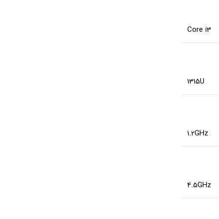
Core i3
1315U
1.2GHz
4.5GHz