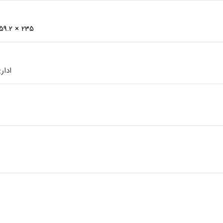
235 × 359.2 میلی‌متر
ادار