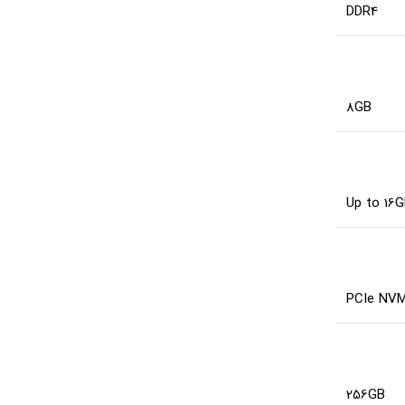
DDR4
8GB
Up to 16
PCIe NV
256GB