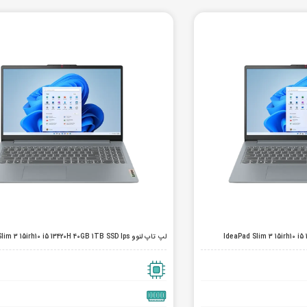
لپ تاپ لنوو IdeaPad Slim 3 15irh10 i5 13420H 40GB 1TB SSD Ips