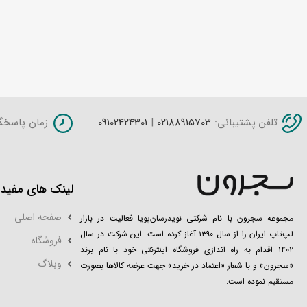
تلفن پشتیبانی:
02188915703
|
09102424301
زمان پاسخگویی: شنبه 
لینک های مفید
صفحه اصلی
مجموعه سجرون با نام شرکتی نویدرسان‌پویا فعالیت در بازار
لپ‌تاپ ایران را از سال ۱۳۹۰ آغاز کرده است. این شرکت در سال
فروشگاه
۱۴۰۲ اقدام به راه اندازی فروشگاه اینترنتی خود با نام برند
وبلاگ
«سجرون» و با شعار «اعتماد در خرید» جهت عرضه کالاها بصورت
مستقیم نموده است.