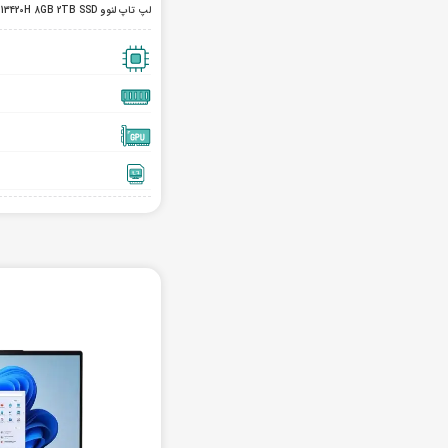
لپ تاپ لنوو IdeaPad Slim 3 15irh10 i5 13420H 8GB 2TB SSD