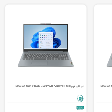
لپ تاپ لنوو IdeaPad Slim 3 15irh10 i5 13420H 40GB 2TB SSD