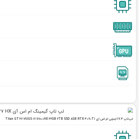
لپ‌تاپ 17.3 اینچی ام اس ای Titan GT77 12UGS i7 12800HX 32GB 2TB SSD 8GB RTX 3070Ti