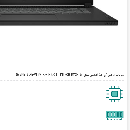
لپ‌تاپ ام اس آی 15.6 اینچی مدل Stealth 15 A13VE i7 13620H 16GB 1TB 6GB RTX4050