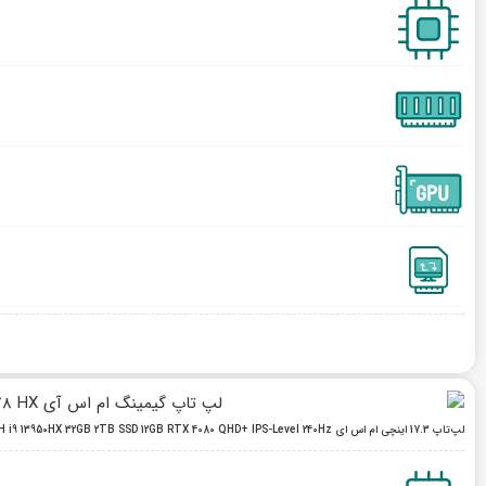
لپ‌تاپ 17.3 اینچی ام اس ای MSI GE78 HX 13 VH i9 13950HX 32GB 2TB SSD 12GB RTX 4080 QHD+ IPS-Level 240Hz