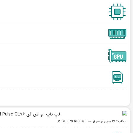
لپ‌تاپ 17.3 اینچی ام اس آی مدل Pulse GL76 12UGOK