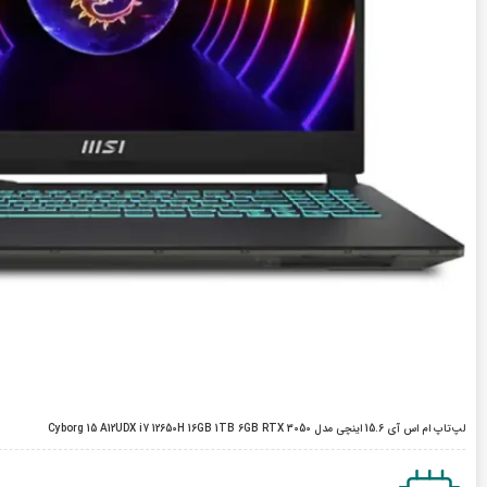
لپ‌تاپ ام اس آی 15.6 اینچی مدل Cyborg 15 A12UDX i7 12650H 16GB 1TB 6GB RTX 3050