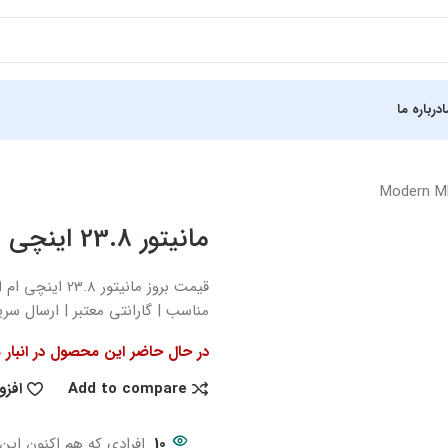
درباره ما
مانیتور 23.8 اینچی ام اس آی مدل Modern MD241P
مناسب | گارانتی معتبر | ارسال سری
در حال حاضر این محصول در انبار
Add to compare
افزو
10
افرادی که هم اکنون این