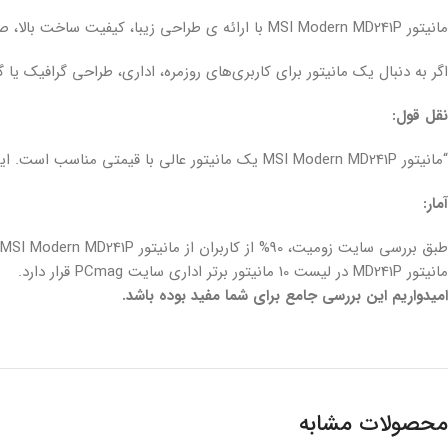
مانیتور MSI Modern MD241P با ارائه ی طراحی زیبا، کیفیت ساخت بالا، صفحه نمایش باکیفیت و قیمت مناسب، یک انتخاب عالی برای کاربران مختلف است.
اگر به دنبال یک مانیتور برای کاربری‌های روزمره، اداری، طراحی گرافیک یا گیمینگ هستید، مانیتور MD241P می‌
نقل قول:
“مانیتور MSI Modern MD241P یک مانیتور عالی با قیمتی مناسب است. این مانیتور برای کاربری‌های مختلف از جمله کاربری‌های روزمره، اداری و طراحی گرافیک مناسب است.” – یک کاربر از دیجی‌کالا
آمار:
طبق بررسی سایت زومیت، 90% از کاربران از مانیتور MSI Modern MD241P راضی هستند.
مانیتور MD241P در لیست 10 مانیتور برتر اداری سایت PCmag قرار دارد.
امیدواریم این بررسی جامع برای شما مفید بوده باشد.
محصولات مشابه