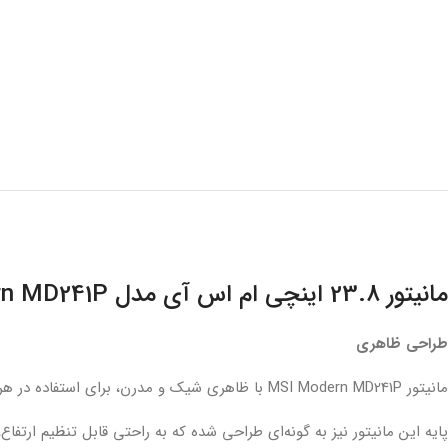
لپ تاپ لنوو (مشاهده همه)
مانیتور 23.8 اینچی ام اس آی مدل Modern MD241P: بررسی جامع
بر اساس سری
پرطرفدار لنوو
طراحی ظاهری
لپ تاپ IdeaPad 1
مانیتور MSI Modern MD241P با ظاهری شیک و مدرن، برای استفاده در هر محیطی مناسب است. این مانیتور دارای حاشیه‌های باریکی در اطراف صفحه نمایش است که به شما حس غوطه‌وری بیشتر در تصاویر را می‌دهد.
لپ تاپ IdeaPad 3
لپ تاپ IdeaPad 5
پایه این مانیتور نیز به گونه‌ای طراحی شده که به راحتی قابل تنظیم ارتف