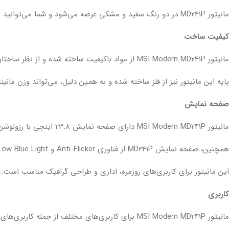
لپ تاپ IdeaPad Gaming
مانیتور MD241P در دو رنگ سفید و مشکی عرضه می‌شود و شما می‌توانید با توجه به سلیقه خود، رنگ مورد نظرتان را انتخاب کنید.
لپ تاپ Legion
کیفیت ساخت
لپ تاپ LOQ
مانیتور MSI Modern MD241P از مواد باکیفیت ساخته شده و از نظر ساختاری بسیار محکم و بادوام است. بدنه این مانیتور از پلاستیک سخت ABS ساخته شده که در برابر خط و خش و ضربه مقاوم است.
لپ تاپ ThinkBook
لپ تاپ ThinkPad
پایه این مانیتور نیز از فلز ساخته شده و به همین دلیل، می‌تواند وزن مانیت
لپ تاپ Flex
صفحه نمایش
لپ تاپ V15
مانیتور MSI Modern MD241P دارای صفحه نمایش 23.8 اینچی با رزولوشن 1920×1080 (Full HD) است. این صفحه نمایش از نوع IPS بوده و زاویه دید بسیار گسترده‌ای دارد.
لپ تاپ Yoga
همچنین، صفحه نمایش MD241P از فناوری Anti-Flicker و Low Blue Light برای کاهش خستگی چشم استفاده می‌کند.
این مانیتور برای کاربری‌های روزمره، اداری و طراحی گرافیک مناسب است.
کاربری
مانیتور MSI Modern MD241P برای کاربری‌های مختلف از جمله کاربری‌های روزمره، اداری، طراحی گرافیک و گیمینگ مناسب است.