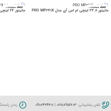
اتمام موجودی
اتمام موجودی
مانیتور 23.8 اینچی ام اس آی مدل PRO MP241X
مانیتور 24 اینچی مایا مدل MO24X
تلفن پشتیبانی:
02188915703
|
09102424301
زمان پاسخگویی: شنبه 