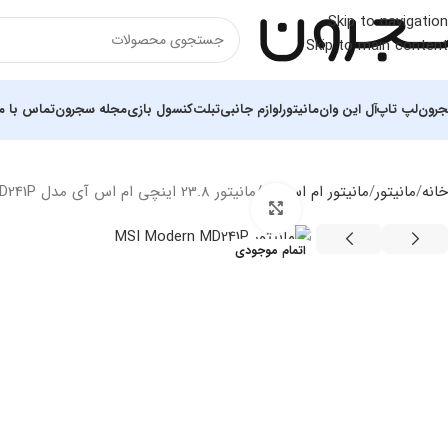
Skip to navigation
Skip to main content
رون
لپ تاپ
آل این وان
مانیتور
لوازم جانبی
تبلت
کنسول بازی
مجله سجرون
تماس با ما
خانه
مانیتور
مانیتور ام اس آی
مانیتور 23.8 اینچی ام اس آی مدل Modern MD241P
بزرگنمایی تصویر
اتمام موجودی