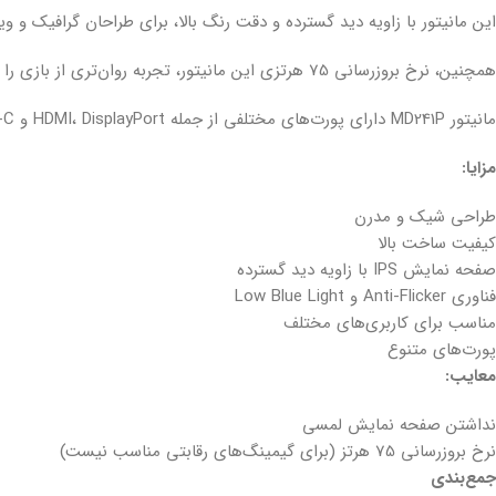
این مانیتور با زاویه دید گسترده و دقت رنگ بالا، برای طراحان گرافیک و 
همچنین، نرخ بروزرسانی 75 هرتزی این مانیتور، تجربه روان‌تری از بازی را برای شما رقم می‌زند.
مانیتور MD241P دارای پورت‌های مختلفی از جمله HDMI، DisplayPort و USB-C است که به شما امکان می‌دهد تا به راحتی آن را به دستگاه‌های مختلف متصل کنید.
مزایا:
طراحی شیک و مدرن
کیفیت ساخت بالا
صفحه نمایش IPS با زاویه دید گسترده
فناوری Anti-Flicker و Low Blue Light
مناسب برای کاربری‌های مختلف
پورت‌های متنوع
معایب:
نداشتن صفحه نمایش لمسی
نرخ بروزرسانی 75 هرتز (برای گیمینگ‌های رقابتی مناسب نیست)
جمع‌بندی