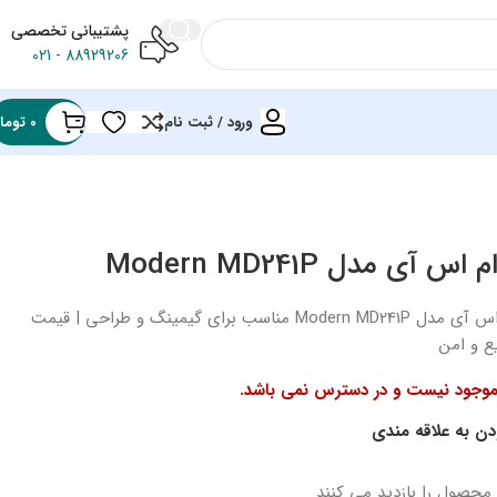
پشتیبانی تخصصی
88929206 - 021
ورود / ثبت نام
0
توما
قیمت بروز مانیتور 23.8 اینچی ام اس آی مدل Modern MD241P مناسب برای گیمینگ و طراحی | قیمت
ع و امن
 موجود نیست و در دسترس نمی باشد.
دن به علاقه مندی
 محصول را بازدید می کنند