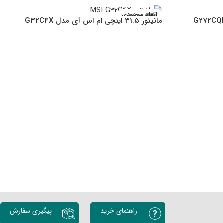
اتمام موجودی
مانیتور 31.5 اینچی ام اس آی مدل G32C4X
راهنمای خرید
پیگیری سفارش