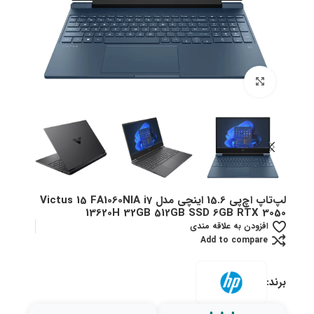
بزرگنمایی تصویر
لپ‌تاپ اچ‌پی 15.6 اینچی مدل Victus 15 FA1060NIA i7
13620H 32GB 512GB SSD 6GB RTX 3050
افزودن به علاقه مندی
Add to compare
برند: