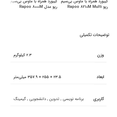
کیبورد همراه با ماوس بی‌سیم
کیبورد همراه با ماوس بی‌سیم
کیبو
رپو Rapoo 8210M Multi
رپو مدل Rapoo 8000M
رپو مدل M
Multi
Mode Bluetooth &amp
amp Wireless
انتخاب گزینه ها
انتخاب گزینه ها
اطل
توضیحات تکمیلی
وزن
2.3 کیلوگرم
ابعاد
23.5 × 255 × 357.9 میلی‌متر
کاربری
برنامه نویسی
,
تدوین
,
دانشجویی
,
گیمینگ