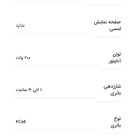
صفحه نمایش
ندارد
لمسی
توان
200 وات
آداپتور
شارژدهی
1 الی 3 ساعت
باتری
نوع
4Cell
باتری