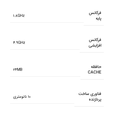
فرکانس
1.8GHz
پایه
فرکانس
4.9GHz
افزایشی
حافظه
24MB
CACHE
فناوری ساخت
10 نانومتری
پردازنده