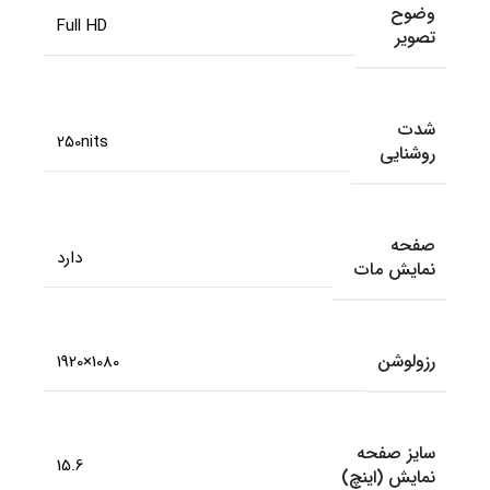
وضوح
Full HD
تصویر
شدت
250nits
روشنایی
صفحه
دارد
نمایش مات
رزولوشن
1080×1920
سایز صفحه
15.6
نمایش (اینچ)