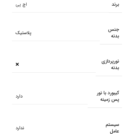
برند
اچ پی
جنس
پلاستیک
بدنه
نورپردازی
❌
بدنه
کیبورد با نور
دارد
پس زمینه
سیستم
ندارد
عامل