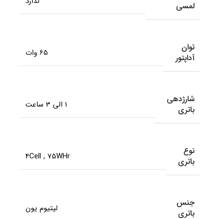
ندارد
لمسی
توان
65 وات
آداپتور
شارژدهی
1 الی 3 ساعت
باتری
نوع
4Cell
,
75WHr
باتری
جنس
لیتیوم یون
باتری