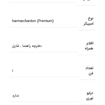
نوع
harman/kardon (Premium)
اسپیکر
اقلام
دفترچه راهنما
,
شارژر
همراه
تعداد
1
فن
درایو
ندارد
نوری