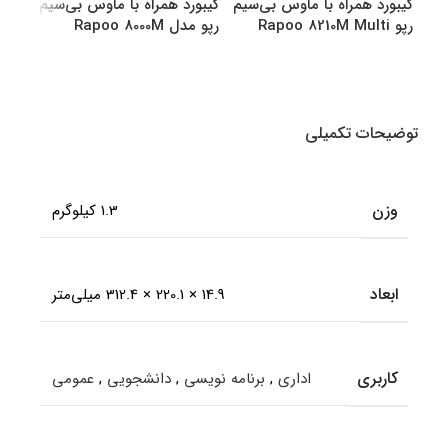
کیبورد همراه با ماوس بی‌سیم
کیبورد همراه با ماوس بی‌سیم
کیبو
رپو Rapoo 8210M Multi
رپو مدل Rapoo 8000M
رپو مدل M
Multi
Mode Bluetooth &amp
amp Wireless
انتخاب گزینه ها
انتخاب گزینه ها
اطل
توضیحات تکمیلی
وزن
1.3 کیلوگرم
ابعاد
14.9 × 220.1 × 312.4 میلی‌متر
کاربری
اداری
,
برنامه نویسی
,
دانشجویی
,
عمومی