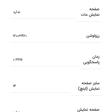
صفحه
ندارد
نمایش مات
رزولوشن
1920×1200
زمان
0.2ms
پاسخگویی
سایز صفحه
14
نمایش (اینچ)
صفحه نمایش