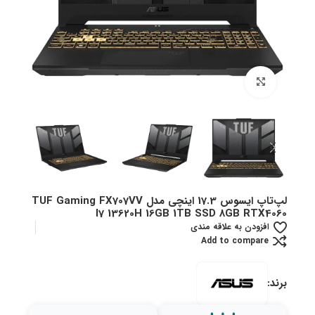
بزرگنمایی تصویر
لپ‌تاپ ایسوس 17.3 اینچی مدل TUF Gaming FX707VV
I7 13620H 16GB 1TB SSD 8GB RTX4060
افزودن به علاقه مندی
Add to compare
برند: