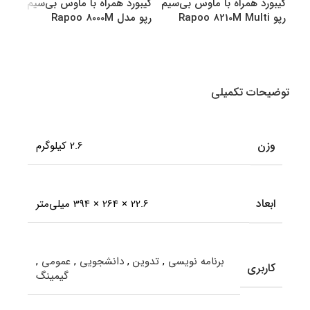
کیبورد همراه با ماوس بی‌سیم
کیبورد همراه با ماوس بی‌سیم
کیبو
رپو Rapoo 8210M Multi
رپو مدل Rapoo 8000M
رپو مدل M
Multi
Mode Bluetooth &amp
amp Wireless
انتخاب گزینه ها
انتخاب گزینه ها
اطل
توضیحات تکمیلی
وزن
2.6 کیلوگرم
ابعاد
22.6 × 264 × 394 میلی‌متر
برنامه نویسی
,
تدوین
,
دانشجویی
,
عمومی
,
کاربری
گیمینگ