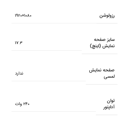
رزولوشن
1080×1920
سایز صفحه
17.3
نمایش (اینچ)
صفحه نمایش
ندارد
لمسی
توان
240 وات
آداپتور