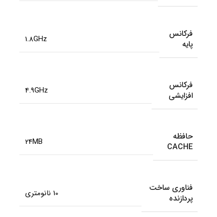
فرکانس
1.8GHz
پایه
فرکانس
4.9GHz
افزایشی
حافظه
24MB
CACHE
فناوری ساخت
10 نانومتری
پردازنده