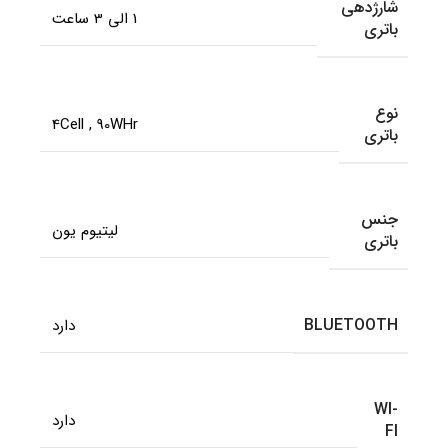
شارژدهی
1 الی 3 ساعت
باتری
نوع
4Cell
,
90WHr
باتری
جنس
لیتیوم یون
باتری
BLUETOOTH
دارد
WI-
دارد
FI