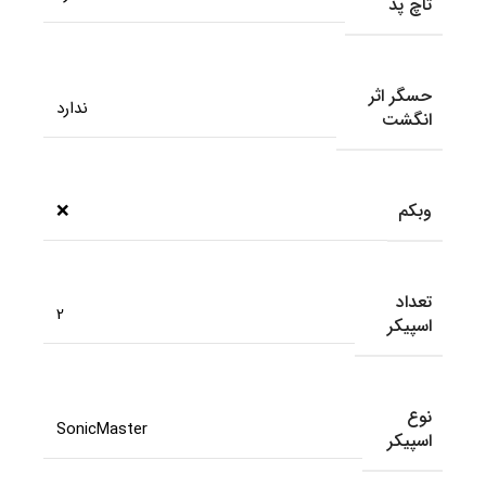
تاچ پد
حسگر اثر
ندارد
انگشت
وبکم
❌
تعداد
2
اسپیکر
نوع
SonicMaster
اسپیکر