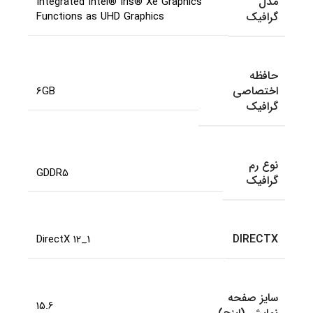
مدل
Integrated Intel® Iris® Xe Graphics
گرافیک
Functions as UHD Graphics
حافظه
اختصاصی
6GB
گرافیک
نوع رم
GDDR5
گرافیک
DIRECTX
DirectX 12_1
سایز صفحه
15.6