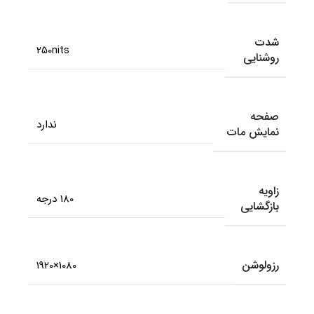
شدت
250nits
روشنایی
صفحه
ندارد
نمایش مات
زاویه
180 درجه
بازگشایی
رزولوشن
1080×1920