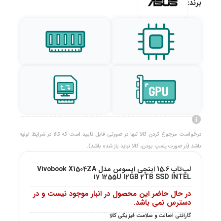
برند:
درخواست مرجوع کردن کالا تنها در صورتی قابل تایید است که کالا در شرایط اولیه
باشد (در صورت پلمپ بودن، کالا نباید باز شده باشد).
لپ‌تاپ 15.6 اینچی ایسوس مدل Vivobook X1504ZA
i7 1255U 12GB 2TB SSD INTEL
در حال حاضر این محصول در انبار موجود نیست و در
دسترس نمی باشد.
گارانتی اصالت و سلامت فیزیکی کالا