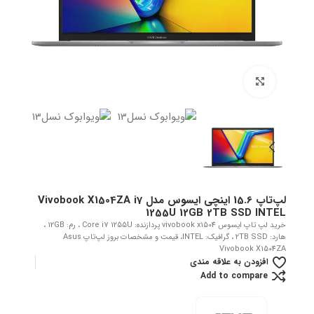
بزرگنمایی تصویر
لپ‌تاپ 15.6 اینچی ایسوس مدل Vivobook X1504ZA i7
1255U 12GB 2TB SSD INTEL
خرید لپ تاپ ایسوس vivobook x1504 پردازنده: Core i7 1255U ، رم: 12GB ،
هارد: 2TB SSD ، گرافیک: INTEL، قیمت و مشخصات بروز لپ‌تاپ Asus
Vivobook X1504ZA
افزودن به علاقه مندی
Add to compare