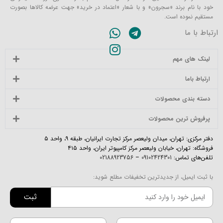
خود با نام برند «سجرون» و با شعار «اعتماد در خرید» جهت عرضه کالاها بصورت
مستقیم نموده است.
ارتباط با ما
لینک های مهم
ارتباط باما
دسته بندی محصولات
پرفروش ترین محصولات
دفتر مرکزی: تهران، میدان ولیعصر مرکز تجارت ایرانیان، طبقه ۹، واحد ۵
فروشگاه: تهران، خیابان ولیعصر مرکز کامپیوتر ایران، واحد ۴۱۵
تلفن‌های تماس:
09102424301
–
02188923756
با ثبت ایمیل، از جدیدترین تخفیفات مطلع شوید:
ثبت