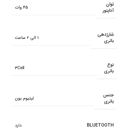
توان
45 وات
آداپتور
شارژدهی
1 الی 2 ساعت
باتری
نوع
3Cell
باتری
جنس
لیتیوم یون
باتری
BLUETOOTH
دارد