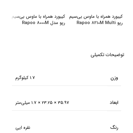
کیبورد همراه با ماوس بی‌سیم
کیبورد همراه با ماوس بی‌سیم
کیبو
رپو Rapoo 8210M Multi
رپو مدل Rapoo 8000M
رپو مدل M
Multi
Mode Bluetooth &amp
amp Wireless
انتخاب گزینه ها
انتخاب گزینه ها
اطل
توضیحات تکمیلی
وزن
1.7 کیلوگرم
ابعاد
35.97 × 23.25 × 1.7 میلی‌متر
رنگ
نقره ایی